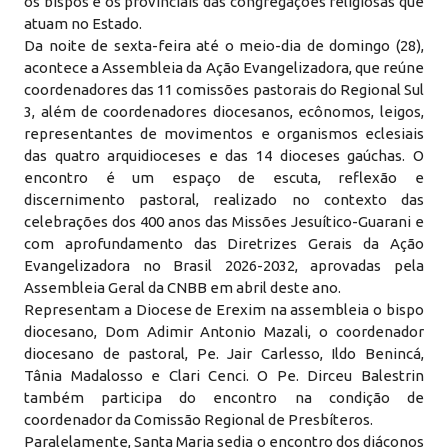
os bispos e os provinciais das congregações religiosas que
atuam no Estado.
Da noite de sexta-feira até o meio-dia de domingo (28),
acontece a Assembleia da Ação Evangelizadora, que reúne
coordenadores das 11 comissões pastorais do Regional Sul
3, além de coordenadores diocesanos, ecônomos, leigos,
representantes de movimentos e organismos eclesiais
das quatro arquidioceses e das 14 dioceses gaúchas. O
encontro é um espaço de escuta, reflexão e
discernimento pastoral, realizado no contexto das
celebrações dos 400 anos das Missões Jesuítico-Guarani e
com aprofundamento das Diretrizes Gerais da Ação
Evangelizadora no Brasil 2026-2032, aprovadas pela
Assembleia Geral da CNBB em abril deste ano.
Representam a Diocese de Erexim na assembleia o bispo
diocesano, Dom Adimir Antonio Mazali, o coordenador
diocesano de pastoral, Pe. Jair Carlesso, Ildo Benincá,
Tânia Madalosso e Clari Cenci. O Pe. Dirceu Balestrin
também participa do encontro na condição de
coordenador da Comissão Regional de Presbíteros.
Paralelamente, Santa Maria sedia o encontro dos diáconos