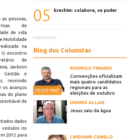
05
Erechim: colabore, se puder
e as pessoas,
formas de
ade de vida
PUBLICIDADE
re Mobilidade
ealizada na
Blog dos Colunistas
. O encontro
retário de
ana, Jackson
RODRIGO FINARDI
de Gestão e
Convenções oficializam
i, reunindo
mais quatro candidatos
r os avanços
regionais para as
PENTE FINO
eleições de outubro
pas do plano
stentável de
DENNIS ALLAN
Jesus saiu da água
ntados dados
 veículos no
 em 2012 para
LINDANIR CANELO