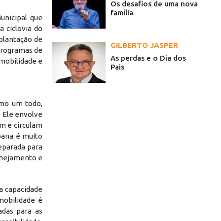
Os desafios de uma nova
família
unicipal que
 ciclovia do
mplantação de
GILBERTO JASPER
 programas de
As perdas e o Dia dos
 mobilidade e
Pais
omo um todo,
. Ele envolve
em e circulam
bana é muito
reparada para
anejamento e
 a capacidade
mobilidade é
adas para as