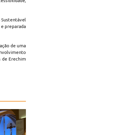
essibilidade,
 Sustentável
e e preparada
zação de uma
senvolvimento
s de Erechim