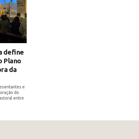
a define
o Plano
ra da
resentantes e
boração do
astoral entre