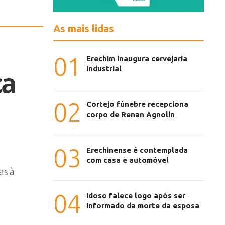
As mais lidas
01
Erechim inaugura cervejaria
industrial
ca
02
Cortejo fúnebre recepciona
corpo de Renan Agnolin
03
Erechinense é contemplada
com casa e automóvel
as à
04
Idoso falece logo após ser
informado da morte da esposa