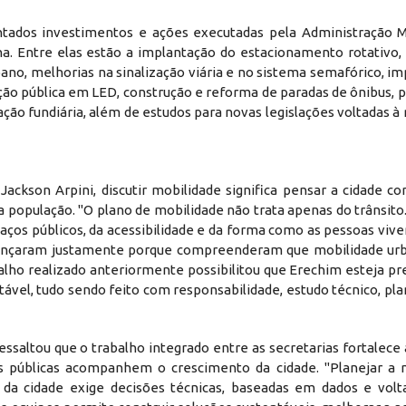
ados investimentos e ações executadas pela Administração M
. Entre elas estão a implantação do estacionamento rotativo, a
ano, melhorias na sinalização viária e no sistema semafórico, i
ação pública em LED, construção e reforma de paradas de ônibus,
ação fundiária, além de estudos para novas legislações voltadas à
ackson Arpini, discutir mobilidade significa pensar a cidade c
população. "O plano de mobilidade não trata apenas do trânsito
paços públicos, da acessibilidade e da forma como as pessoas viv
vançaram justamente porque compreenderam que mobilidade ur
balho realizado anteriormente possibilitou que Erechim esteja p
ável, tudo sendo feito com responsabilidade, estudo técnico, pl
ssaltou que o trabalho integrado entre as secretarias fortalece
as públicas acompanhem o crescimento da cidade. "Planejar a 
da cidade exige decisões técnicas, baseadas em dados e volt