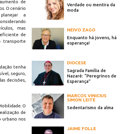
 aumento de
Verdade ou mentira da
s. O cenário
moda
planejar a
considerando
ículos, mas
NEIVO ZAGO
eficiente de
Enquanto há jovens, há
do transporte
esperança!
DIOCESE
ulação tenha
Sagrada Família de
ível, seguro,
Nazaré: “Peregrinos de
as decisões,
Esperança”
MARCOS VINICIUS
SIMON LEITE
obilidade. O
Sedentarismo da alma
ealização de
o urbano nos
JAIME FOLLE