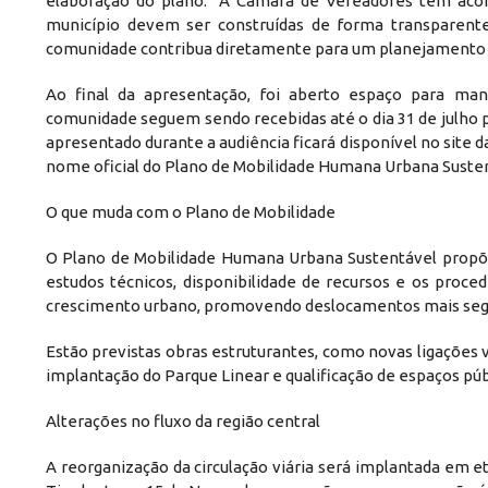
elaboração do plano. "A Câmara de Vereadores tem aco
município devem ser construídas de forma transparente 
comunidade contribua diretamente para um planejamento que
Ao final da apresentação, foi aberto espaço para mani
comunidade seguem sendo recebidas até o dia 31 de julho 
apresentado durante a audiência ficará disponível no site 
nome oficial do Plano de Mobilidade Humana Urbana Susten
O que muda com o Plano de Mobilidade
O Plano de Mobilidade Humana Urbana Sustentável propõe
estudos técnicos, disponibilidade de recursos e os proce
crescimento urbano, promovendo deslocamentos mais segur
Estão previstas obras estruturantes, como novas ligações v
implantação do Parque Linear e qualificação de espaços pú
Alterações no fluxo da região central
A reorganização da circulação viária será implantada em e