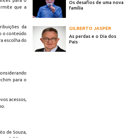
antes para o
Os desafios de uma nova
ermite que a
família
ribuições da
GILBERTO JASPER
o o conteúdo
As perdas e o Dia dos
ra escolha do
Pais
considerando
echim para o
ovos acessos,
no.
nto de Souza,