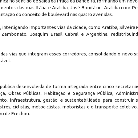
ca no sentido de saída da Praça da Bandeira, formando um novo 
entos das ruas Itália e Aratiba, José Bonifácio, Aratiba com Pe
antação do conceito de boulevard nas quatro avenidas.
interligando importantes vias da cidade, como Aratiba, Silveira 
m Zambonato, Joaquim Brasil Cabral e Argentina, redistribuin
 das vias que integram esses corredores, consolidando o novo si
ável.
ública desenvolvida de forma integrada entre cinco secretarias
a, Obras Públicas, Habitação e Segurança Pública, Administ
o, infraestrutura, gestão e sustentabilidade para construir 
 ciclistas, motociclistas, motoristas e o transporte coletivo,
no de Erechim.