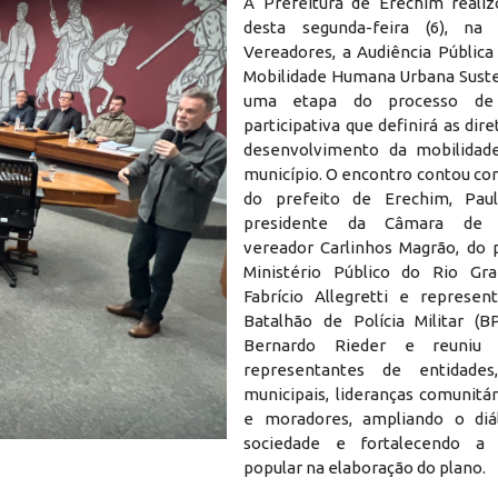
A Prefeitura de Erechim realiz
desta segunda-feira (6), n
Vereadores, a Audiência Pública
Mobilidade Humana Urbana Suste
uma etapa do processo de 
participativa que definirá as dire
desenvolvimento da mobilidad
município. O encontro contou co
do prefeito de Erechim, Paul
presidente da Câmara de V
vereador Carlinhos Magrão, do
Ministério Público do Rio Gra
Fabrício Allegretti e represe
Batalhão de Polícia Militar (B
Bernardo Rieder e reuniu a
representantes de entidades
municipais, lideranças comunitár
e moradores, ampliando o di
2
sociedade e fortalecendo a p
popular na elaboração do plano.