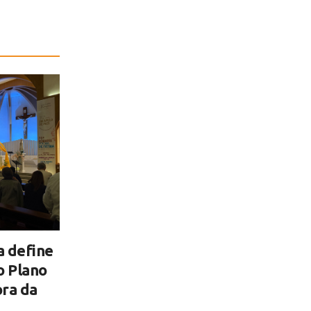
a define
o Plano
ra da