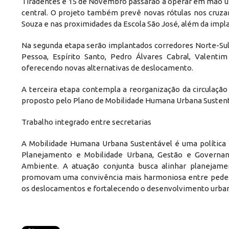
Tiradentes e 15 de Novembro passarão a operar em mão úni
central. O projeto também prevê novas rótulas nos cruzam
Souza e nas proximidades da Escola São José, além da impl
Na segunda etapa serão implantados corredores Norte-Sul, 
Pessoa, Espírito Santo, Pedro Álvares Cabral, Valenti
oferecendo novas alternativas de deslocamento.
A terceira etapa contempla a reorganização da circulação
proposto pelo Plano de Mobilidade Humana Urbana Sustent
Trabalho integrado entre secretarias
A Mobilidade Humana Urbana Sustentável é uma política p
Planejamento e Mobilidade Urbana, Gestão e Governanç
Ambiente. A atuação conjunta busca alinhar planejament
promovam uma convivência mais harmoniosa entre pedestres,
os deslocamentos e fortalecendo o desenvolvimento urba