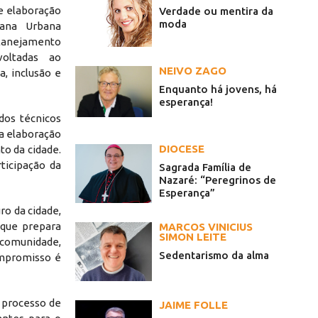
de elaboração
Verdade ou mentira da
moda
ana Urbana
lanejamento
oltadas ao
NEIVO ZAGO
, inclusão e
Enquanto há jovens, há
esperança!
dos técnicos
a elaboração
DIOCESE
to da cidade.
ticipação da
Sagrada Família de
Nazaré: “Peregrinos de
Esperança”
ro da cidade,
 que prepara
MARCOS VINICIUS
SIMON LEITE
 comunidade,
Sedentarismo da alma
ompromisso é
 processo de
JAIME FOLLE