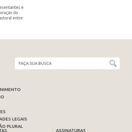
resentantes e
boração do
astoral entre
ENIMENTO
IO
ES
ADES LEGAIS
ÃO PLURAL
TAS
ASSINATURAS