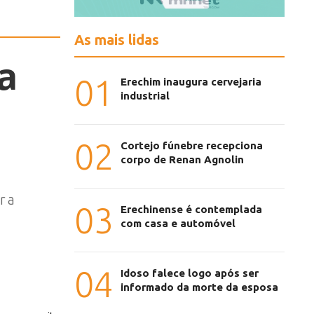
As mais lidas
a
01
Erechim inaugura cervejaria
industrial
02
Cortejo fúnebre recepciona
corpo de Renan Agnolin
r a
03
Erechinense é contemplada
com casa e automóvel
04
Idoso falece logo após ser
informado da morte da esposa