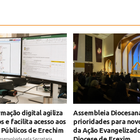
mação digital agiliza
Assembleia Diocesan
s e facilita acesso aos
prioridades para nov
 Públicos de Erechim
da Ação Evangelizado
Diocese de Erexim
senvolvida pela Secretaria