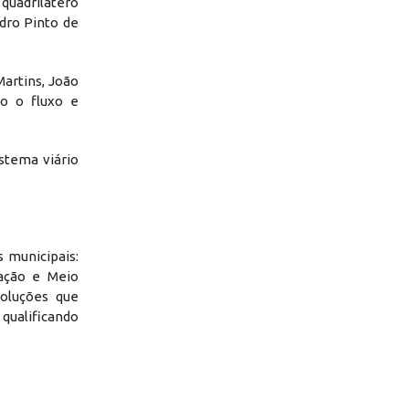
quadrilátero
dro Pinto de
Martins, João
do o fluxo e
stema viário
 municipais:
ração e Meio
soluções que
 qualificando