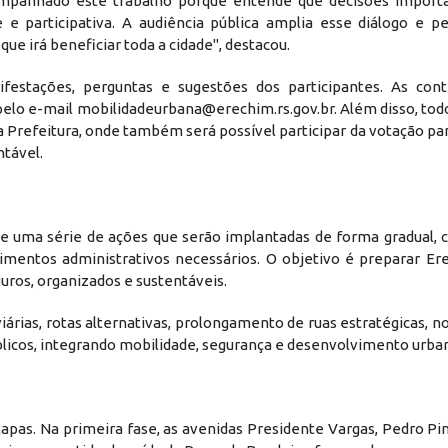
mpanhado este trabalho porque entende que decisões import
e participativa. A audiência pública amplia esse diálogo e p
 irá beneficiar toda a cidade", destacou.
festações, perguntas e sugestões dos participantes. As cont
pelo e-mail mobilidadeurbana@erechim.rs.gov.br. Além disso, tod
da Prefeitura, onde também será possível participar da votação pa
tável.
 uma série de ações que serão implantadas de forma gradual, 
dimentos administrativos necessários. O objetivo é preparar Er
os, organizados e sustentáveis.
iárias, rotas alternativas, prolongamento de ruas estratégicas, n
blicos, integrando mobilidade, segurança e desenvolvimento urba
tapas. Na primeira fase, as avenidas Presidente Vargas, Pedro Pi