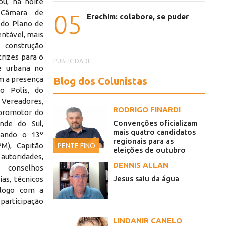
ou, na noite
a Câmara de
05
Erechim: colabore, se puder
 do Plano de
ntável, mais
construção
trizes para o
PUBLICIDADE
e urbana no
m a presença
Blog dos Colunistas
o Polis, do
ereadores,
RODRIGO FINARDI
 promotor do
Convenções oficializam
nde do Sul,
mais quatro candidatos
ntando o 13º
regionais para as
PM), Capitão
PENTE FINO
eleições de outubro
utoridades,
DENNIS ALLAN
, conselhos
Jesus saiu da água
ias, técnicos
álogo com a
3
articipação
LINDANIR CANELO