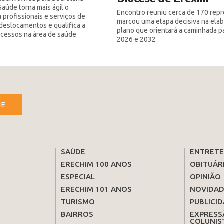
Saúde torna mais ágil o
Encontro reuniu cerca de 170 rep
 profissionais e serviços de
marcou uma etapa decisiva na ela
deslocamentos e qualifica a
plano que orientará a caminhada p
ocessos na área de saúde
2026 e 2032
NE
SAÚDE
ENTRET
ERECHIM 100 ANOS
OBITUÁR
ESPECIAL
OPINIÃO
ERECHIM 101 ANOS
NOVIDAD
TURISMO
PUBLICID
BAIRROS
EXPRESS
COLUNIS