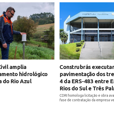
ivil amplia
Construbrás executar
amento hidrológico
pavimentação dos tre
 do Rio Azul
4 da ERS-483 entre E
Rios do Sul e Três Pa
CDRI homologa licitação e obra av
fase de contratação da empresa v