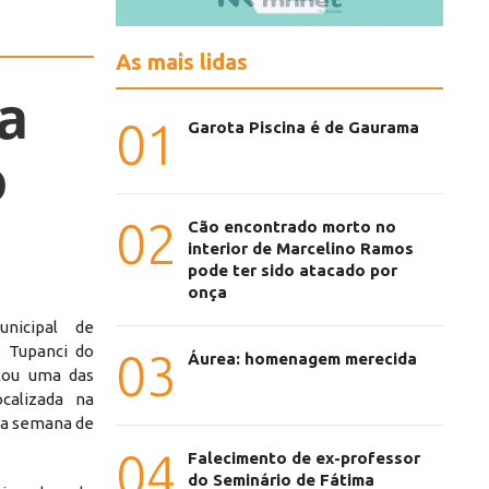
As mais lidas
a
01
Garota Piscina é de Gaurama
o
02
Cão encontrado morto no
interior de Marcelino Ramos
pode ter sido atacado por
onça
nicipal de
 Tupanci do
03
Áurea: homenagem merecida
sitou uma das
calizada na
ra semana de
04
Falecimento de ex-professor
do Seminário de Fátima