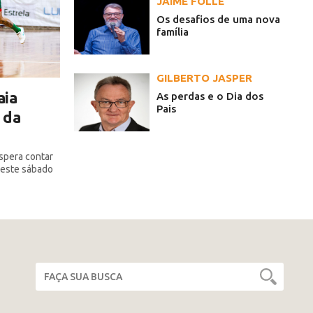
JAIME FOLLE
Os desafios de uma nova
família
GILBERTO JASPER
aia
As perdas e o Dia dos
Pais
 da
espera contar
deste sábado