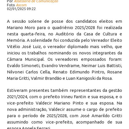
Por
Assessoria de Comunicação
Foto
Ascom
02/01/2025 09:22
A sessão solene de posse dos candidatos eleitos em
Mariano Moro para o quadriênio 2025/2028 foi realizada
nesta quarta-feira, no Auditório da Casa de Cultura e
Memória. A solenidade foi conduzida pelo Vereador Eleito
Vitélio José Luiz, o vereador diplomado mais velho, que
iniciou os trabalhos nominando os novos integrantes da
Câmara Municipal. Os vereadores empossados foram:
Evaldo Simoneti, Evandro Vendrame, Neimar Luis Battisti,
Nilvonei Carlos Cella, Renato Edimundo Pintro, Rosane
Maria Gritti, Valmir Brandão e Luan Kanigoski da Rosa.
Estiveram presentes também representantes da gestão
2021/2024, com o prefeito Irineu Fantin e sua esposa, e o
vice-prefeito Valdecir Mariano Pinto e sua esposa. Na
nova administração, Valdecir assume o cargo de prefeito
para o período de 2025/2028, com José Amarildo Gritti
assumindo como vice-prefeito, acompanhado de sua
esposa Angela Ferrari.