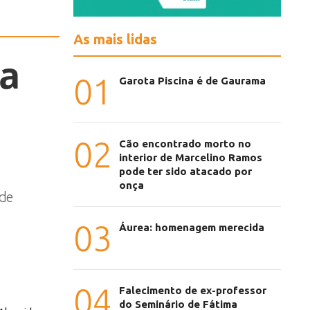
As mais lidas
da
01
Garota Piscina é de Gaurama
02
Cão encontrado morto no
interior de Marcelino Ramos
pode ter sido atacado por
onça
 de
03
Áurea: homenagem merecida
04
Falecimento de ex-professor
do Seminário de Fátima