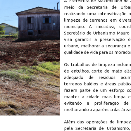
A Prefeitura de Maximiliano de 
meio da Secretaria de Urba
realizando uma intensificação 
limpeza de terrenos em divers
município. A iniciativa, coor
Secretário de Urbanismo Mauro 
visa garantir a preservação 
urbano, melhorar a segurança 
qualidade de vida para os morado
Os trabalhos de limpeza inclu
de entulhos, corte de mato alt
adequado de resíduos acu
terrenos baldios e áreas públic
fazem parte de um esforço co
manter a cidade mais limpa e 
evitando a proliferação de
melhorando a aparência das área
Retirar entulhos
Além das operações de limpeza
pela Secretaria de Urbanismo,