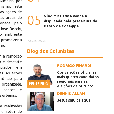
Almeida, por
nismo, está
nas ações de
05
Vladimir Farina vence a
as áreas do
disputada pela prefeitura de
denada pelo
Barão de Cotegipe
José Becchi,
do ambiente
e promover a
PUBLICIDADE
res.
Blog dos Colunistas
em a remoção
o e descarte
RODRIGO FINARDI
mulados em
Convenções oficializam
as. As ações
mais quatro candidatos
ntínuo para
regionais para as
PENTE FINO
organizada,
eleições de outubro
 insetos e
DENNIS ALLAN
s urbanas.
Jesus saiu da água
 realizadas
 o setor de