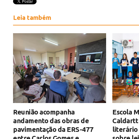
Leia também
Reunião acompanha
Escola M
andamento das obras de
Caldartt
pavimentação da ERS-477
literári
entre Carlos Gomes e
sobre le