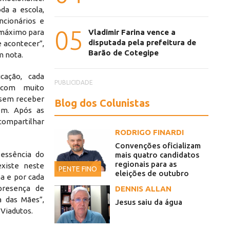
a a escola,
uncionários e
05
 máximo para
Vladimir Farina vence a
disputada pela prefeitura de
 acontecer”,
Barão de Cotegipe
m nota.
cação, cada
PUBLICIDADE
 com muito
ssem receber
Blog dos Colunistas
em. Após as
ompartilhar
RODRIGO FINARDI
Convenções oficializam
essência do
mais quatro candidatos
regionais para as
xiste neste
PENTE FINO
eleições de outubro
a e por cada
presença de
DENNIS ALLAN
 das Mães”,
Jesus saiu da água
 Viadutos.