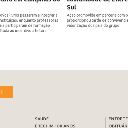
Sul
ovos livros passaram a integrar a
Ação promovida em parceria com 
 instituição, enquanto professoras
proporcionou tarde de convivência
iais participaram de formação
valorização dos pais do grupo
tada ao incentivo à leitura
NE
SAÚDE
ENTRET
ERECHIM 100 ANOS
OBITUÁR