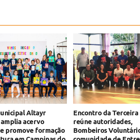
unicipal Altayr
Encontro da Terceira
 amplia acervo
reúne autoridades,
o e promove formação
Bombeiros Voluntário
itura em Campinas do
comunidade de Entre