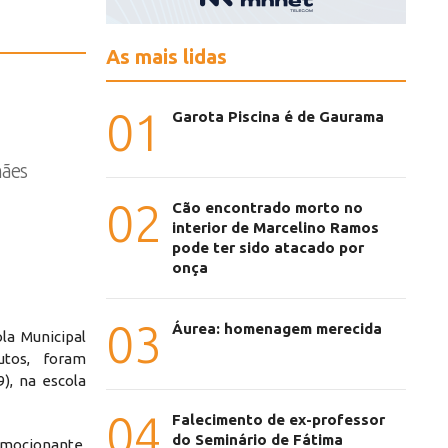
As mais lidas
01
Garota Piscina é de Gaurama
mães
02
Cão encontrado morto no
interior de Marcelino Ramos
pode ter sido atacado por
onça
03
Áurea: homenagem merecida
la Municipal
utos, foram
), na escola
04
Falecimento de ex-professor
do Seminário de Fátima
ocionante.