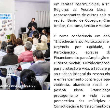
em caráter intermunicipal, a 1ª
Regional da Pessoa Idosa, 
representantes de outros seis m
região: Barão de Cotegipe, Cha
Irmãos, Gaurama, Sertão e Maria
O tema conferência em de
“Envelhecimento Multicultural e
Urgência por Equidade, 
Participação”, através 
Financiamento para Ampliação e 
Direitos Sociais; Fortalecimento
para proteção à Vida, à Saúde e 
ao cuidado integral da Pessoa Id
e enfrentamento contra quaisqu
violência, abandono social e 
apoio a pessoa idosa.jpg
pessoa idosa; Participaç
protagonismo e vida comu
perspectiva das múltiplas 
Consolidação e fortalecimento d