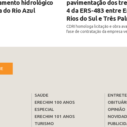
amento hidrológico
pavimentação dos tre
 do Rio Azul
4 da ERS-483 entre E
Rios do Sul e Três Pa
CDRI homologa licitação e obra av
fase de contratação da empresa v
NE
SAÚDE
ENTRET
ERECHIM 100 ANOS
OBITUÁR
ESPECIAL
OPINIÃO
ERECHIM 101 ANOS
NOVIDAD
TURISMO
PUBLICID