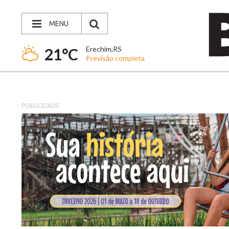
MENU
Erechim,RS
21°C
Previsão completa
PUBLICIDADE