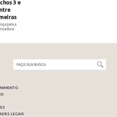
chos 3 e
ntre
lmeiras
ança para a
encedora
ENIMENTO
IO
ES
ADES LEGAIS