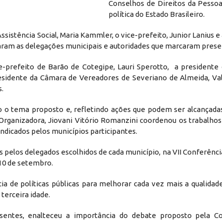
Conselhos de Direitos da Pesso
política do Estado Brasileiro.
ssistência Social, Maria Kammler, o vice-prefeito, Junior Lanius e
naram as delegações municipais e autoridades que marcaram prese
ce-prefeito de Barão de Cotegipe, Lauri Sperotto, a presidente
residente da Câmara de Vereadores de Severiano de Almeida, Val
.
do o tema proposto e, refletindo ações que podem ser alcançad
Organizadora, Jiovani Vitório Romanzini coordenou os trabalhos
indicados pelos municípios participantes.
 pelos delegados escolhidos de cada município, na VII Conferênci
 10 de setembro.
a de políticas públicas para melhorar cada vez mais a qualidade
 terceira idade.
sentes, enalteceu a importância do debate proposto pela Co