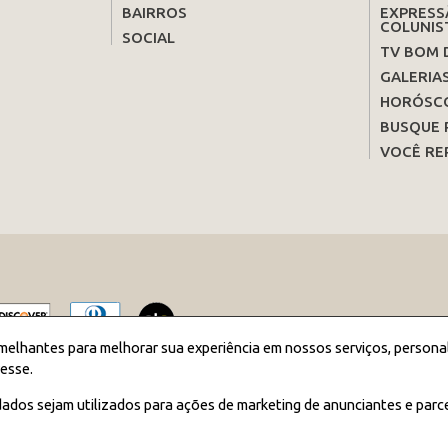
BAIRROS
EXPRESS
COLUNIS
SOCIAL
TV BOM 
GALERIA
HORÓSC
BUSQUE 
VOCÊ RE
melhantes para melhorar sua experiência em nossos serviços, persona
esse.
2026 JORNAL BOM DIA - Todos os direitos reservados
ados sejam utilizados para ações de marketing de anunciantes e parc