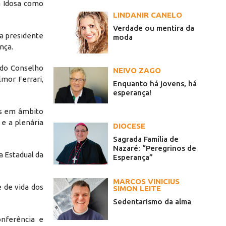
a Idosa como
LINDANIR CANELO
Verdade ou mentira da
 a presidente
moda
nça.
 do Conselho
NEIVO ZAGO
mor Ferrari,
Enquanto há jovens, há
esperança!
as em âmbito
 e a plenária
DIOCESE
Sagrada Família de
Nazaré: “Peregrinos de
a Estadual da
Esperança”
MARCOS VINICIUS
 de vida dos
SIMON LEITE
Sedentarismo da alma
nferência e