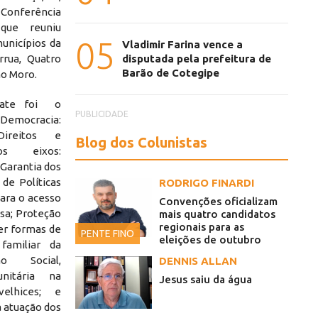
 Conferência
que reuniu
05
unicípios da
Vladimir Farina vence a
disputada pela prefeitura de
rrua, Quatro
Barão de Cotegipe
no Moro.
bate foi o
PUBLICIDADE
 Democracia:
Direitos e
Blog dos Colunistas
dos eixos:
Garantia dos
 de Políticas
RODRIGO FINARDI
para o acesso
Convenções oficializam
osa; Proteção
mais quatro candidatos
regionais para as
er formas de
PENTE FINO
eleições de outubro
familiar da
ão Social,
DENNIS ALLAN
nitária na
Jesus saiu da água
velhices; e
a atuação dos