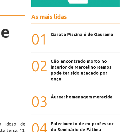
As mais lidas
de
01
Garota Piscina é de Gaurama
02
Cão encontrado morto no
interior de Marcelino Ramos
pode ter sido atacado por
onça
03
Áurea: homenagem merecida
04
Falecimento de ex-professor
o Idoso de
do Seminário de Fátima
ta terça, 13,