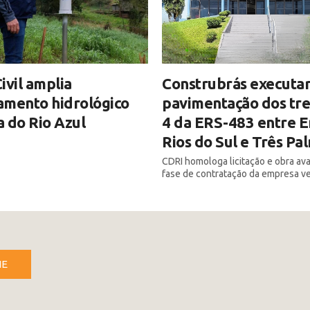
ivil amplia
Construbrás executar
amento hidrológico
pavimentação dos tre
 do Rio Azul
4 da ERS-483 entre E
Rios do Sul e Três Pa
CDRI homologa licitação e obra av
fase de contratação da empresa v
NE