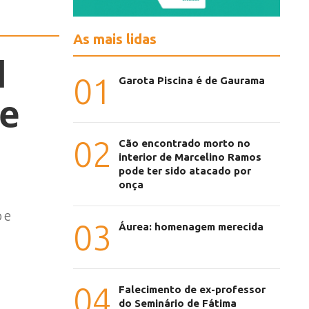
As mais lidas
l
01
Garota Piscina é de Gaurama
de
02
Cão encontrado morto no
interior de Marcelino Ramos
pode ter sido atacado por
onça
 e
03
Áurea: homenagem merecida
04
Falecimento de ex-professor
do Seminário de Fátima