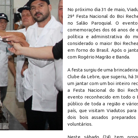
No próximo dia 31 de maio, Viadu
29ª Festa Nacional do Boi Reche
no Salão Paroquial. O evento
comemorações dos 66 anos de 
política e administrativa do m
considerado o maior Boi Reche
em forno do Brasil. Após o jant
com Rogério Magrão e Banda.
A festa surgiu de uma brincadei
Clube da Lebre, que sugeriu, há 3
um jantar com um boi inteiro re
a Festa Nacional do Boi Re
evento reconhecido em todo o Br
público de toda a região e vári
país, que visitam Viadutos para
dois bois assados preparados
voluntários.
Programação
Neste sábado (24) tem prog