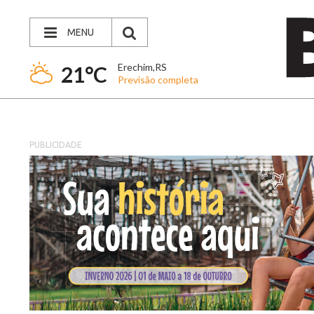
MENU
Erechim,RS
21°C
Previsão completa
PUBLICIDADE