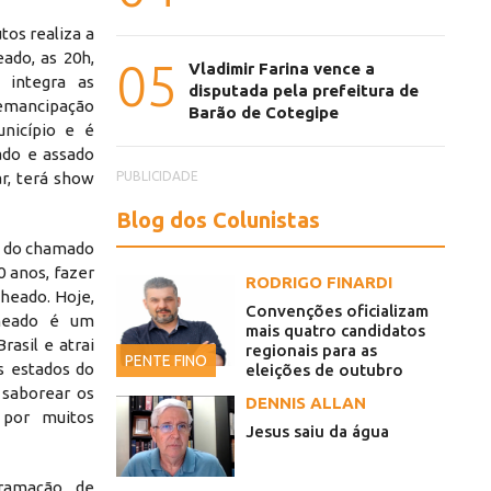
tos realiza a
ado, as 20h,
05
Vladimir Farina vence a
 integra as
disputada pela prefeitura de
emancipação
Barão de Cotegipe
unicípio e é
ado e assado
PUBLICIDADE
ar, terá show
Blog dos Colunistas
ra do chamado
0 anos, fazer
RODRIGO FINARDI
cheado. Hoje,
Convenções oficializam
cheado é um
mais quatro candidatos
asil e atrai
regionais para as
PENTE FINO
os estados do
eleições de outubro
 saborear os
DENNIS ALLAN
 por muitos
Jesus saiu da água
ramação de