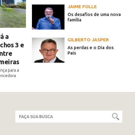
JAIME FOLLE
Os desafios de uma nova
família
á a
GILBERTO JASPER
chos 3 e
As perdas e o Dia dos
ntre
Pais
lmeiras
ança para a
encedora