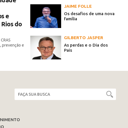
JAIME FOLLE
Os desafios de uma nova
s e
família
 Rios do
GILBERTO JASPER
o CRAS
As perdas e o Dia dos
, prevenção e
Pais
ENIMENTO
IO