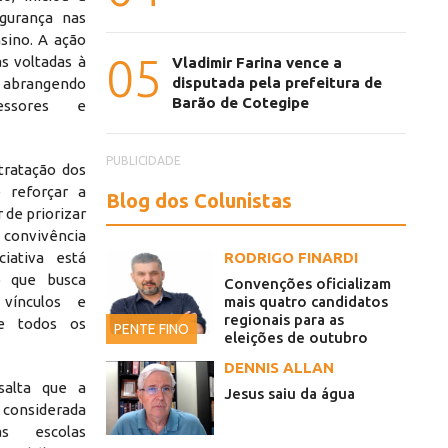
egurança nas
sino. A ação
05
 voltadas à
Vladimir Farina vence a
disputada pela prefeitura de
, abrangendo
Barão de Cotegipe
fessores e
PUBLICIDADE
tratação dos
 reforçar a
Blog dos Colunistas
 de priorizar
 convivência
ciativa está
RODRIGO FINARDI
o que busca
Convenções oficializam
 vínculos e
mais quatro candidatos
regionais para as
re todos os
PENTE FINO
eleições de outubro
DENNIS ALLAN
salta que a
Jesus saiu da água
considerada
s escolas