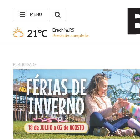
MENU
Erechim,RS
21°C
Previsão completa
PUBLICIDADE