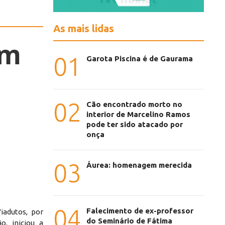
As mais lidas
am
01
Garota Piscina é de Gaurama
02
Cão encontrado morto no
interior de Marcelino Ramos
pode ter sido atacado por
onça
03
Áurea: homenagem merecida
04
Falecimento de ex-professor
iadutos, por
do Seminário de Fátima
o, iniciou a