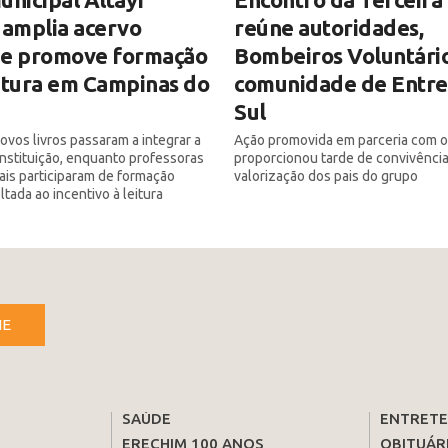
 amplia acervo
reúne autoridades,
o e promove formação
Bombeiros Voluntário
itura em Campinas do
comunidade de Entre
Sul
ovos livros passaram a integrar a
Ação promovida em parceria com 
 instituição, enquanto professoras
proporcionou tarde de convivência
iais participaram de formação
valorização dos pais do grupo
tada ao incentivo à leitura
NE
SAÚDE
ENTRET
ERECHIM 100 ANOS
OBITUÁR