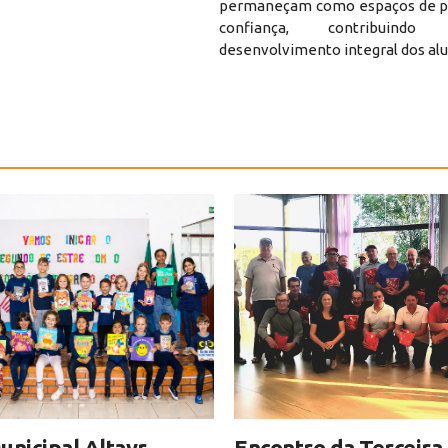
permaneçam como espaços de pa
confiança, contribuin
desenvolvimento integral dos alu
unicipal Altayr
Encontro da Terceira