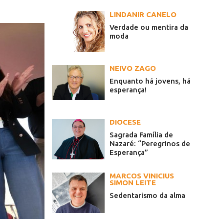
LINDANIR CANELO
Verdade ou mentira da
moda
NEIVO ZAGO
Enquanto há jovens, há
esperança!
DIOCESE
Sagrada Família de
Nazaré: “Peregrinos de
Esperança”
MARCOS VINICIUS
SIMON LEITE
Sedentarismo da alma