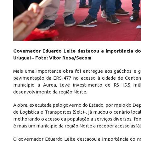
Governador Eduardo Leite destacou a importância do
Uruguai - Foto: Vitor Rosa/Secom
Mais uma importante obra foi entregue aos gaúchos e gaú
pavimentação da ERS-477 no acesso à cidade de Centená
município a Áurea, teve investimento de R$ 15,5 mi
desenvolvimento da região Norte.
A obra, executada pelo governo do Estado, por meio do De
de Logística e Transportes (Selt)-, já mudou o cenário loc
melhorando o acesso da população a serviços diversos, fo
é mais um munícipio da região Norte a receber acesso asfá
O governador Eduardo Leite destacou a importância do no