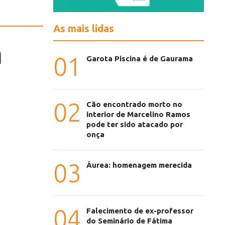
As mais lidas
a
01
Garota Piscina é de Gaurama
02
Cão encontrado morto no
interior de Marcelino Ramos
pode ter sido atacado por
onça
03
Áurea: homenagem merecida
04
Falecimento de ex-professor
do Seminário de Fátima