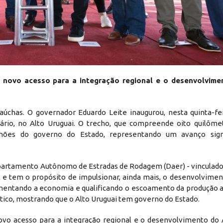
 novo acesso para a integração regional e o desenvolvime
chas. O governador Eduardo Leite inaugurou, nesta quinta-feir
rio, no Alto Uruguai. O trecho, que compreende oito quilômet
lhões do governo do Estado, representando um avanço signi
partamento Autônomo de Estradas de Rodagem (Daer) - vinculado 
al e tem o propósito de impulsionar, ainda mais, o desenvolvimen
mentando a economia e qualificando o escoamento da produção ag
ltico, mostrando que o Alto Uruguai tem governo do Estado.
vo acesso para a integração regional e o desenvolvimento do A