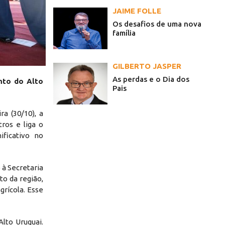
JAIME FOLLE
Os desafios de uma nova
família
GILBERTO JASPER
As perdas e o Dia dos
nto do Alto
Pais
a (30/10), a
ros e liga o
ficativo no
à Secretaria
to da região,
rícola. Esse
lto Uruguai.