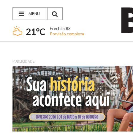
MENU
Erechim,RS
21°C
Previsão completa
PUBLICIDADE