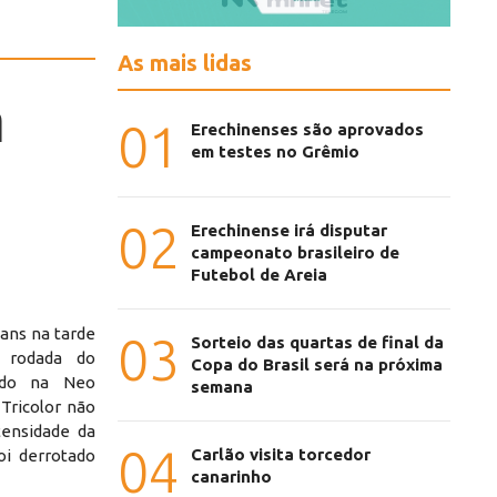
As mais lidas
a
01
Erechinenses são aprovados
em testes no Grêmio
02
Erechinense irá disputar
campeonato brasileiro de
Futebol de Areia
ans na tarde
03
Sorteio das quartas de final da
ª rodada do
Copa do Brasil será na próxima
ando na Neo
semana
Tricolor não
ensidade da
04
Carlão visita torcedor
oi derrotado
canarinho