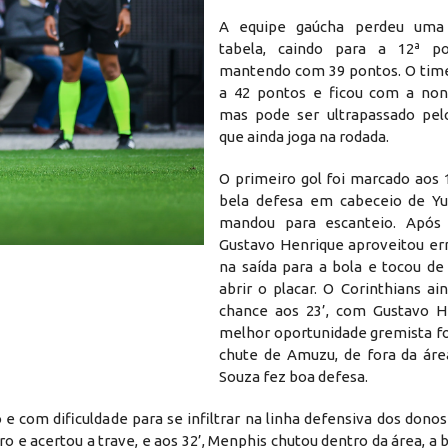
A equipe gaúcha perdeu uma
tabela, caindo para a 12ª p
mantendo com 39 pontos. O time 
a 42 pontos e ficou com a non
mas pode ser ultrapassado pel
que ainda joga na rodada.
O primeiro gol foi marcado aos 1
bela defesa em cabeceio de Yu
mandou para escanteio. Após 
Gustavo Henrique aproveitou err
na saída para a bola e tocou de
abrir o placar. O Corinthians a
chance aos 23’, com Gustavo H
melhor oportunidade gremista fo
chute de Amuzu, de fora da ár
Souza fez boa defesa.
com dificuldade para se infiltrar na linha defensiva dos donos 
e acertou a trave, e aos 32’, Menphis chutou dentro da área, a 