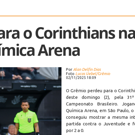
ra o Corinthians n
ímica Arena
Por
Alan Delfin Dias
Foto
Lucas Uebel/Grêmio
02/11/2025 18:09
O Grêmio perdeu para o Corinthi
deste domingo (2), pela 31
Campeonato Brasileiro. Jog
Química Arena, em São Paulo, o 
conseguiu mostrar a mesma int
partida contra o Juventude e f
por 2 a 0.