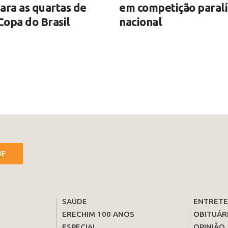
ara as quartas de
em competição paral
 Copa do Brasil
nacional
NE
SAÚDE
ENTRET
ERECHIM 100 ANOS
OBITUÁR
ESPECIAL
OPINIÃO