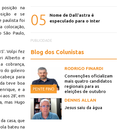
 posição na
osição e se
05
Nome de Dall'astra é
paulista foi
especulado para o Inter
a colocação,
o São Paulo,
PUBLICIDADE
Blog dos Colunistas
5’. Volpi fez
ri Alberto e
a cobrança,
RODRIGO FINARDI
o do goleiro
Convenções oficializam
 cabeça para
mais quatro candidatos
inda teve boa
regionais para as
PENTE FINO
enrique, e a
eleições de outubro
i aos 28', em
DENNIS ALLAN
ea, mas Hugo
Jesus saiu da água
da casa, que
bola bateu na