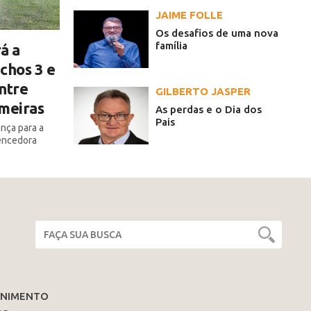
JAIME FOLLE
Os desafios de uma nova
família
á a
chos 3 e
ntre
GILBERTO JASPER
lmeiras
As perdas e o Dia dos
Pais
ança para a
encedora
ENIMENTO