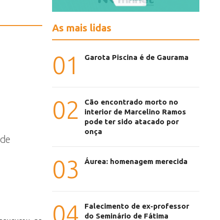
As mais lidas
01
Garota Piscina é de Gaurama
02
Cão encontrado morto no
interior de Marcelino Ramos
pode ter sido atacado por
onça
 de
03
Áurea: homenagem merecida
04
Falecimento de ex-professor
do Seminário de Fátima