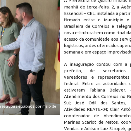
A Prefeitura de Quatro Irmãos i
manhã de terça-feira, 2, a Agên
Essencial – CEL, instalada a parti
firmado entre o Município 
Brasileira de Correios e Telégr
nova estrutura tem como finalid
acesso da comunidade aos serviç
logísticos, antes oferecidos apen
semana e em espaço improvisad
A inauguração contou com a 
prefeito, de secretários m
vereadores e representantes
federal. Entre as autoridades 
estiveram Fabiana Belaver,
Atendimento dos Correios no R
Sul; José Odil dos Santos,
m estrutura equipada por meio de
Atividades REATE-04; Clair Antô
coordenador de Atendimento
Marines Scariot de Matos, coo
Vendas; e Adilson Luiz Ströpek, 