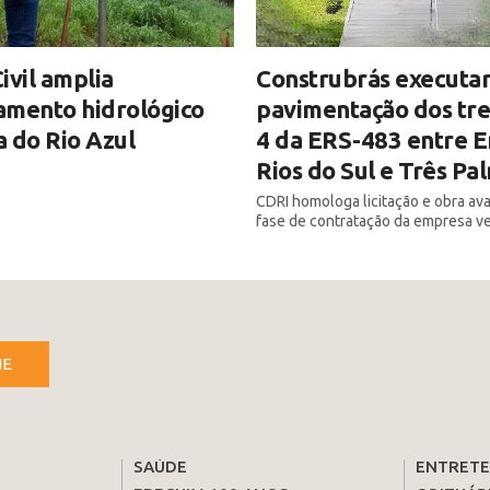
ivil amplia
Construbrás executar
amento hidrológico
pavimentação dos tre
 do Rio Azul
4 da ERS-483 entre E
Rios do Sul e Três Pa
CDRI homologa licitação e obra av
fase de contratação da empresa v
NE
SAÚDE
ENTRET