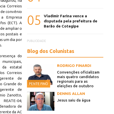
naugurou, na
cia Correios
r de convênio
05
Vladimir Farina vence a
e a Empresa
disputada pela prefeitura de
afos (ECT). A
Barão de Cotegipe
ade ampliar o
os postais e
as um dia por
PUBLICIDADE
o.
Blog dos Colunistas
presença do
unicipais,
RODRIGO FINARDI
 da estatal
Convenções oficializam
dos Correios
mais quatro candidatos
 gerente de
regionais para as
PENTE FINO
io Grande do
eleições de outubro
 gerente de
DENNIS ALLAN
nio Zanotto,
Jesus saiu da água
 REATE-04;
rdenadora de
gerente da AC