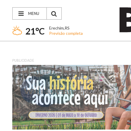
MENU
Erechim,RS
21°C
Previsão completa
PUBLICIDADE