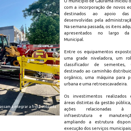
O município de Gaurama iniciou 
com a incorporação de novos e
destinados ao apoio das 
desenvolvidas pela administraçã
Na semana passada, os itens adq
apresentados no largo da 
Municipal.
Entre os equipamentos exposto
uma grade niveladora, um ro
classificador de sementes,
destinado ao caminhão distribui
orgânico, uma máquina para pi
urbana e uma retroescavadeira.
Os investimentos realizados
áreas distintas da gestão públic
sam a integrar a frota utilizada
ações relacionadas à ag
infraestrutura e manutenç
ampliando a estrutura dispon
execução dos serviços municipais