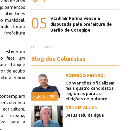
o ano de 2026
quipamentos
atividades
05
Vladimir Farina vence a
o municipal.
disputada pela prefeitura de
uiridos foram
Barão de Cotegipe
Prefeitura
PUBLICIDADE
s estiveram
Blog dos Colunistas
lo faca, um
 um tanque
dor de adubo
RODRIGO FINARDI
ntura viária
Convenções oficializam
mais quatro candidatos
regionais para as
 contemplam
PENTE FINO
eleições de outubro
a, envolvendo
DENNIS ALLAN
ricultura,
Jesus saiu da água
ão urbana,
ível para a
.