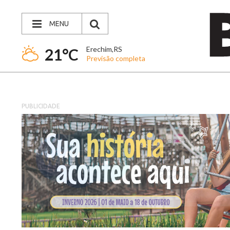
MENU
Erechim,RS
21°C
Previsão completa
PUBLICIDADE