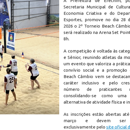
A Prefeitura de Erechim, p
Secretaria Municipal de Cultur
Economia Criativa e do Depa
Esportes, promove no dia 28 
2026 o 2º Torneio Beach Câmbio
será realizado na Arena Set Point,
8h.
A competição é voltada às categ
e Sênior, reunindo atletas da m
um evento que valoriza a prática
convívio social e a promoção 
Beach Câmbio vem se destacan
caráter inclusivo e pelo cre
número de praticantes n
consolidando-se como uma 
alternativa de atividade física e i
As inscrições estão abertas até
março e devem ser re
exclusivamente pelo
site oficial