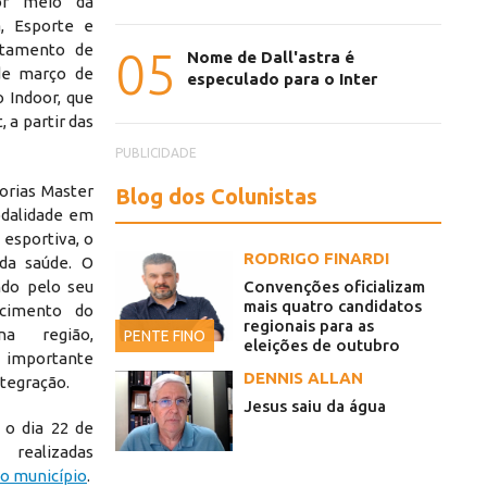
or meio da
a, Esporte e
rtamento de
05
Nome de Dall'astra é
de março de
especulado para o Inter
 Indoor, que
 a partir das
PUBLICIDADE
orias Master
Blog dos Colunistas
odalidade em
 esportiva, o
RODRIGO FINARDI
da saúde. O
Convenções oficializam
do pelo seu
mais quatro candidatos
scimento do
regionais para as
a região,
PENTE FINO
eleições de outubro
importante
DENNIS ALLAN
ntegração.
Jesus saiu da água
 o dia 22 de
alizadas
 do município
.