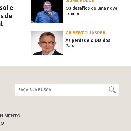
JAIME FOLLE
sol e
Os desafios de uma nova
família
as de
l
GILBERTO JASPER
As perdas e o Dia dos
Pais
ENIMENTO
IO