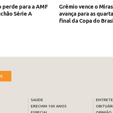
o perde para a AMF
Grêmio vence o Miras
chão Série A
avança para as quart
final da Copa do Brasi
NE
SAÚDE
ENTRET
ERECHIM 100 ANOS
OBITUÁR
ESPECIAL
OPINIÃO