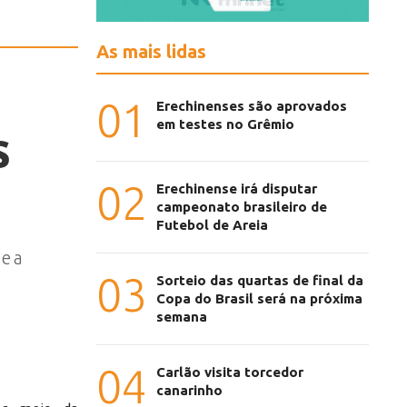
As mais lidas
01
Erechinenses são aprovados
em testes no Grêmio
s
02
Erechinense irá disputar
campeonato brasileiro de
Futebol de Areia
 e a
03
Sorteio das quartas de final da
Copa do Brasil será na próxima
semana
04
Carlão visita torcedor
canarinho