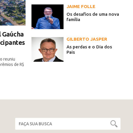
JAIME FOLLE
Os desafios de uma nova
família
l Gaúcha
GILBERTO JASPER
icipantes
As perdas e o Dia dos
Pais
o reuniu
 prêmios de R$