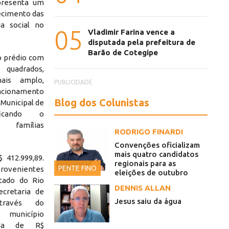
epresenta um
ecimento das
ia social no
05
Vladimir Farina vence a
disputada pela prefeitura de
Barão de Cotegipe
o prédio com
uadrados,
ais amplo,
PUBLICIDADE
ncionamento
Blog dos Colunistas
Municipal de
ificando o
 famílias
RODRIGO FINARDI
Convenções oficializam
mais quatro candidatos
 412.999,89.
regionais para as
PENTE FINO
provenientes
eleições de outubro
tado do Rio
DENNIS ALLAN
cretaria de
Jesus saiu da água
através do
 município
tida de R$