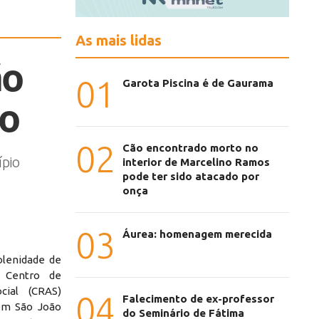
As mais lidas
ão
01
Garota Piscina é de Gaurama
to
02
Cão encontrado morto no
ípio
interior de Marcelino Ramos
pode ter sido atacado por
onça
03
Áurea: homenagem merecida
olenidade de
o Centro de
cial (CRAS)
04
Falecimento de ex-professor
em São João
do Seminário de Fátima