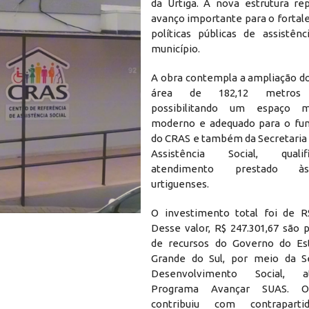
da Urtiga. A nova estrutura r
avanço importante para o fortal
políticas públicas de assistênc
município.
A obra contempla a ampliação d
área de 182,12 metros q
possibilitando um espaço m
moderno e adequado para o fu
do CRAS e também da Secretaria 
Assistência Social, qual
atendimento prestado às
urtiguenses.
O investimento total foi de R$
Desse valor, R$ 247.301,67 são 
de recursos do Governo do Es
Grande do Sul, por meio da Se
Desenvolvimento Social, 
Programa Avançar SUAS. O
contribuiu com contrapar