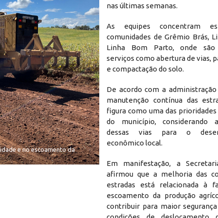
nas últimas semanas.
As equipes concentram es
comunidades de Grêmio Brás, Li
Linha Bom Parto, onde são 
serviços como abertura de vias,
e compactação do solo.
De acordo com a administração 
manutenção contínua das estra
figura como uma das prioridades
do município, considerando a
dessas vias para o desen
econômico local.
lidade e no escoamento da
Em manifestação, a Secretar
afirmou que a melhoria das co
estradas está relacionada à fa
escoamento da produção agríco
contribuir para maior seguranç
condições de deslocamento d