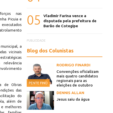
forços nas
05
Vladimir Farina vence a
nha Picuia e
disputada pela prefeitura de
executados
Barão de Cotegipe
 patrolamento
PUBLICIDADE
municipal, a
Blog dos Colunistas
das vicinais
 estratégicas
 relevância
RODRIGO FINARDI
volvimento
Convenções oficializam
mais quatro candidatos
regionais para as
PENTE FINO
ia de Obras
eleições de outubro
ndições das
DENNIS ALLAN
cilitação do
Jesus saiu da água
la, além de
a e melhores
as famílias