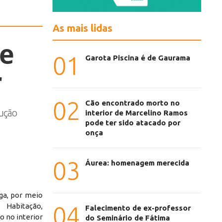
As mais lidas
de
01
Garota Piscina é de Gaurama
r
02
Cão encontrado morto no
ução
interior de Marcelino Ramos
pode ter sido atacado por
onça
03
Áurea: homenagem merecida
iga, por meio
Habitação,
04
Falecimento de ex-professor
o no interior
do Seminário de Fátima