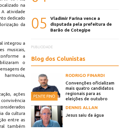
localizado na
A atividade
05
to dedicado
Vladimir Farina vence a
disputada pela prefeitura de
lorização da
Barão de Cotegipe
al integrou a
PUBLICIDADE
s musicais,
 conforme a
Blog dos Colunistas
bilizaram o
mensagens de
 harmonia,
RODRIGO FINARDI
Convenções oficializam
mais quatro candidatos
regionais para as
ação, ações
PENTE FINO
eleições de outubro
 convivência
onsiderados
DENNIS ALLAN
ia da cultura
Jesus saiu da água
ão entre as
oral também