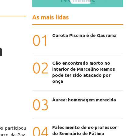
As mais lidas
01
Garota Piscina é de Gaurama
a
02
Cão encontrado morto no
interior de Marcelino Ramos
pode ter sido atacado por
onça
03
Áurea: homenagem merecida
04
Falecimento de ex-professor
os participou
do Seminário de Fátima
arco da Paz,