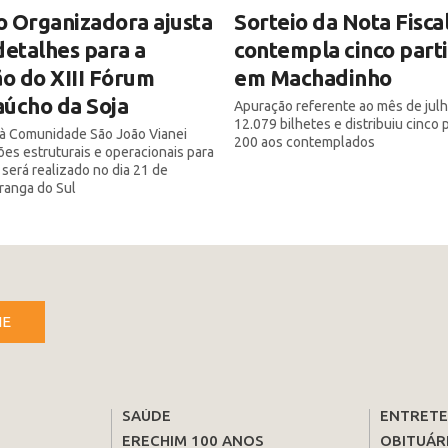
 Organizadora ajusta
Sorteio da Nota Fisca
detalhes para a
contempla cinco part
ão do XIII Fórum
em Machadinho
úcho da Soja
Apuração referente ao mês de julh
12.079 bilhetes e distribuiu cinco
a à Comunidade São João Vianei
200 aos contemplados
ões estruturais e operacionais para
 será realizado no dia 21 de
iranga do Sul
NE
SAÚDE
ENTRET
ERECHIM 100 ANOS
OBITUÁR