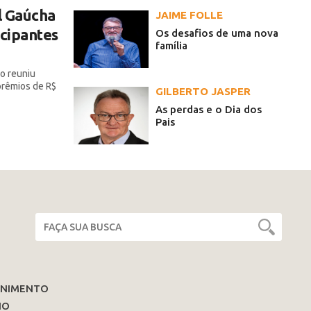
l Gaúcha
JAIME FOLLE
icipantes
Os desafios de uma nova
família
o reuniu
 prêmios de R$
GILBERTO JASPER
As perdas e o Dia dos
Pais
ENIMENTO
IO