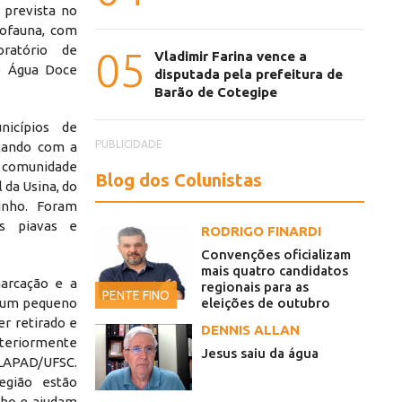
 prevista no
iofauna, com
oratório de
05
Vladimir Farina vence a
de Água Doce
disputada pela prefeitura de
Barão de Cotegipe
nicípios de
PUBLICIDADE
ntando com a
s, comunidade
Blog dos Colunistas
 da Usina, do
inho. Foram
es piavas e
RODRIGO FINARDI
Convenções oficializam
mais quatro candidatos
arcação e a
regionais para as
PENTE FINO
m um pequeno
eleições de outubro
er retirado e
DENNIS ALLAN
steriormente
Jesus saiu da água
 LAPAD/UFSC.
egião estão
nho e ajudam