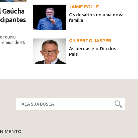
JAIME FOLLE
l Gaúcha
Os desafios de uma nova
icipantes
família
o reuniu
GILBERTO JASPER
 prêmios de R$
As perdas e o Dia dos
Pais
ENIMENTO