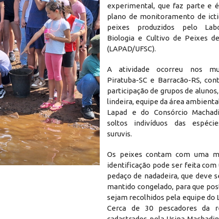
experimental, que faz parte e é
plano de monitoramento de ict
peixes produzidos pelo Lab
Biologia e Cultivo de Peixes 
(LAPAD/UFSC).
A atividade ocorreu nos mu
Piratuba-SC e Barracão-RS, co
participação de grupos de aluno
lindeira, equipe da área ambiental
Lapad e do Consórcio Machad
soltos indivíduos das espéci
suruvis.
Os peixes contam com uma m
identificação pode ser feita co
pedaço de nadadeira, que deve s
mantido congelado, para que po
sejam recolhidos pela equipe do
Cerca de 30 pescadores da r
cadastrados pela Usina Machadi