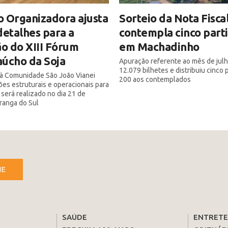
 Organizadora ajusta
Sorteio da Nota Fisca
detalhes para a
contempla cinco part
ão do XIII Fórum
em Machadinho
úcho da Soja
Apuração referente ao mês de julh
12.079 bilhetes e distribuiu cinco
a à Comunidade São João Vianei
200 aos contemplados
ões estruturais e operacionais para
 será realizado no dia 21 de
iranga do Sul
NE
SAÚDE
ENTRET