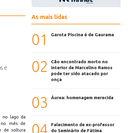
As mais lidas
01
Garota Piscina é de Gaurama
02
Cão encontrado morto no
s e
interior de Marcelino Ramos
pode ter sido atacado por
onça
03
Áurea: homenagem merecida
s no lago da
o no mês de
04
Falecimento de ex-professor
 de soltura
do Seminário de Fátima