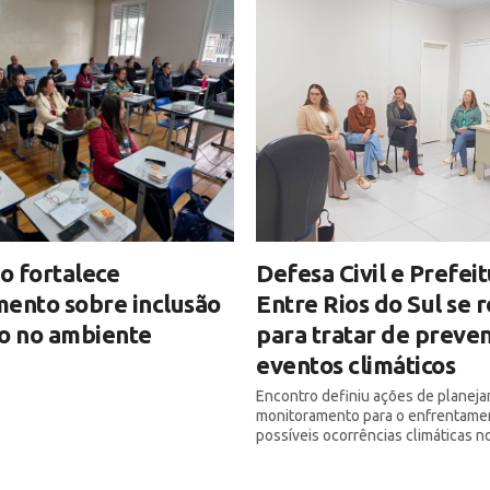
o fortalece
Defesa Civil e Prefei
ento sobre inclusão
Entre Rios do Sul se
o no ambiente
para tratar de preve
eventos climáticos
Encontro definiu ações de planej
monitoramento para o enfrentame
possíveis ocorrências climáticas n