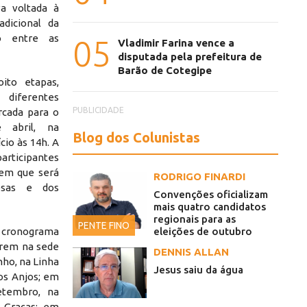
iva voltada à
adicional da
ão entre as
05
Vladimir Farina vence a
disputada pela prefeitura de
Barão de Cotegipe
ito etapas,
diferentes
PUBLICIDADE
rcada para o
 abril, na
Blog dos Colunistas
io às 14h. A
rticipantes
 em que será
RODRIGO FINARDI
esas e dos
Convenções oficializam
mais quatro candidatos
regionais para as
PENTE FINO
cronograma
eleições de outubro
rrem na sede
DENNIS ALLAN
nho, na Linha
Jesus saiu da água
os Anjos; em
etembro, na
 Graças; em