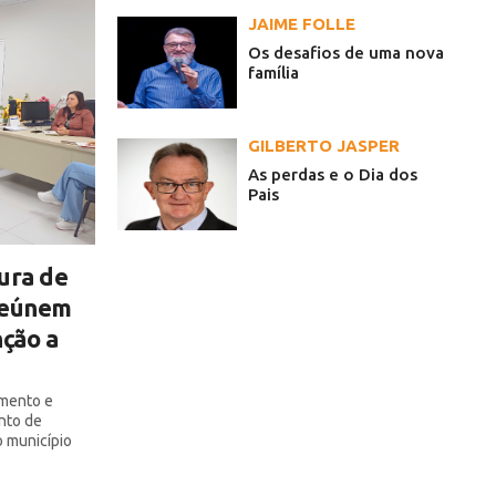
JAIME FOLLE
Os desafios de uma nova
família
GILBERTO JASPER
As perdas e o Dia dos
Pais
tura de
 reúnem
nção a
amento e
nto de
o município