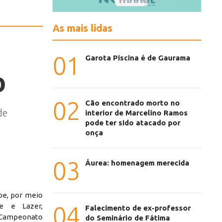
As mais lidas
01
Garota Piscina é de Gaurama
o
02
Cão encontrado morto no
de
interior de Marcelino Ramos
pode ter sido atacado por
onça
03
Áurea: homenagem merecida
pe, por meio
e e Lazer,
04
Falecimento de ex-professor
 Campeonato
do Seminário de Fátima