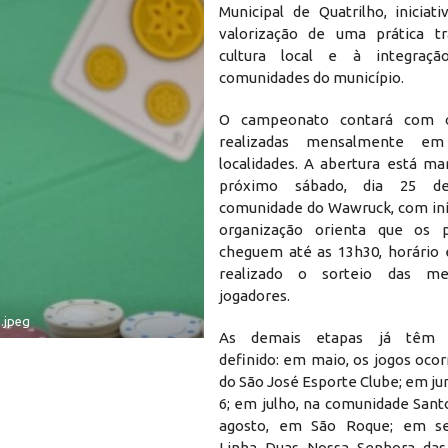
Municipal de Quatrilho, iniciat
valorização de uma prática tr
cultura local e à integraç
comunidades do município.
O campeonato contará com o
realizadas mensalmente em 
localidades. A abertura está ma
próximo sábado, dia 25 de
comunidade do Wawruck, com iníc
organização orienta que os pa
cheguem até as 13h30, horário
realizado o sorteio das m
jogadores.
.jpeg
As demais etapas já têm 
definido: em maio, os jogos oco
do São José Esporte Clube; em ju
6; em julho, na comunidade Sant
agosto, em São Roque; em s
Linha Duas Nossa Senhora das