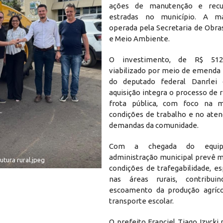
ações de manutenção e recu
estradas no município. A m
operada pela Secretaria de Obras
e Meio Ambiente.
O investimento, de R$ 512,
viabilizado por meio de emenda
do deputado federal Danrlei
aquisição integra o processo de
frota pública, com foco na m
condições de trabalho e no ate
demandas da comunidade.
Com a chegada do equip
administração municipal prevê m
tura rural.jpeg
condições de trafegabilidade, e
nas áreas rurais, contribu
escoamento da produção agríco
transporte escolar.
O prefeito Franciel Tiago Izyck