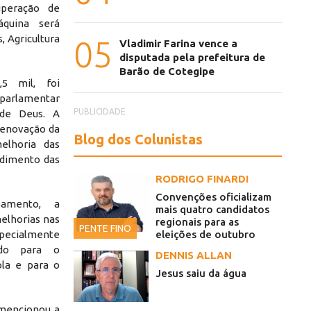
peração de
áquina será
, Agricultura
05
Vladimir Farina vence a
disputada pela prefeitura de
Barão de Cotegipe
5 mil, foi
 parlamentar
PUBLICIDADE
 de Deus. A
 renovação da
Blog dos Colunistas
elhoria das
ndimento das
RODRIGO FINARDI
Convenções oficializam
amento, a
mais quatro candidatos
elhorias nas
regionais para as
PENTE FINO
specialmente
eleições de outubro
indo para o
DENNIS ALLAN
la e para o
Jesus saiu da água
i mencionou a