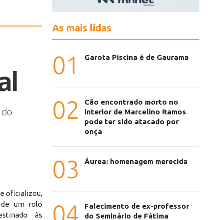
As mais lidas
01
Garota Piscina é de Gaurama
al
02
Cão encontrado morto no
 do
interior de Marcelino Ramos
pode ter sido atacado por
onça
03
Áurea: homenagem merecida
 oficializou,
 de um rolo
04
Falecimento de ex-professor
estinado às
do Seminário de Fátima