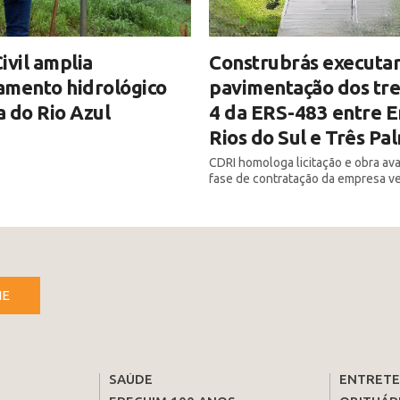
ivil amplia
Construbrás executar
amento hidrológico
pavimentação dos tre
 do Rio Azul
4 da ERS-483 entre E
Rios do Sul e Três Pa
CDRI homologa licitação e obra av
fase de contratação da empresa v
NE
SAÚDE
ENTRET