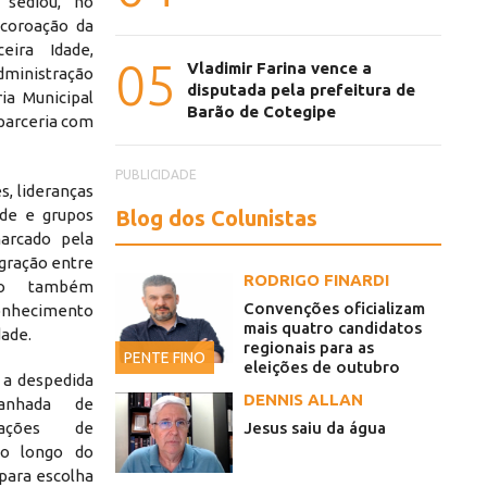
 sediou, no
 coroação da
eira Idade,
05
Vladimir Farina vence a
ministração
disputada pela prefeitura de
ia Municipal
Barão de Cotegipe
 parceria com
PUBLICIDADE
s, lideranças
Blog dos Colunistas
ade e grupos
arcado pela
egração entre
RODRIGO FINARDI
nto também
Convenções oficializam
onhecimento
mais quatro candidatos
dade.
regionais para as
PENTE FINO
eleições de outubro
 a despedida
DENNIS ALLAN
panhada de
Jesus saiu da água
ações de
ao longo do
 para escolha