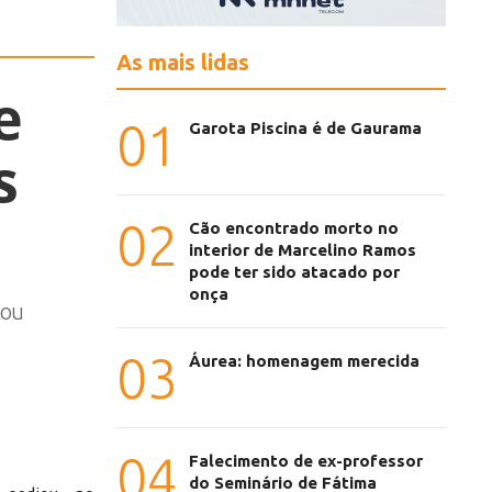
As mais lidas
e
01
Garota Piscina é de Gaurama
s
02
Cão encontrado morto no
interior de Marcelino Ramos
pode ter sido atacado por
onça
cou
03
Áurea: homenagem merecida
04
Falecimento de ex-professor
do Seminário de Fátima