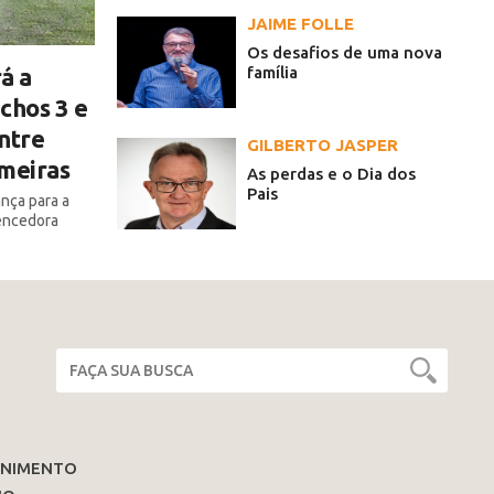
JAIME FOLLE
Os desafios de uma nova
família
á a
chos 3 e
ntre
GILBERTO JASPER
lmeiras
As perdas e o Dia dos
Pais
ança para a
encedora
ENIMENTO