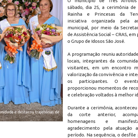
O município de Três Arroios
sábado, dia 25, a cerimônia de
Rainha e Princesas da Terc
iniciativa organizada pela ad
municipal, por meio da Secretar
de Assistência Social – CRAS, em
o Grupo de Idosos São José.
A programação reuniu autoridade
locais, integrantes da comunid
visitantes, em um encontro m
valorização da convivência e int
os participantes. O eve
proporcionou momentos de rec
e celebração voltados à melhor i
Durante a cerimônia, aconteceu
nidade e destacou trajetórias de
da corte anterior, acom
homenagens e manifest
agradecimento pela atuação 
período. Na sequência, o desfile