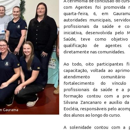
A cerimônia de conclusão do cur
com Agentes foi promovida 
quarta-feira, 6, em Gauram
autoridades municipais, servido
profissionais da saúde e co
iniciativa, desenvolvida pelo M
Saúde, teve como objetivo
qualificação de agentes
diretamente nas comunidades.
Ao todo, oito participantes f
capacitação, voltada ao aprim
atendimento comunitá
fortalecimento do víncul
profissionais da saúde e a p
formação contou com a prec
Silvana Zancanaro e auxílio d
Eocléia, responsáveis pelo ac
 em Gaurama
dos alunos ao longo do curso.
A solenidade contou com a 