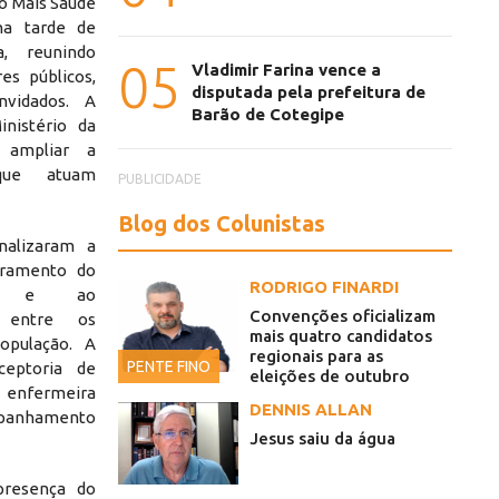
so Mais Saúde
na tarde de
a, reunindo
05
Vladimir Farina vence a
res públicos,
disputada pela prefeitura de
nvidados. A
Barão de Cotegipe
inistério da
 ampliar a
 que atuam
PUBLICIDADE
Blog dos Colunistas
inalizaram a
oramento do
RODRIGO FINARDI
rio e ao
Convenções oficializam
o entre os
mais quatro candidatos
opulação. A
regionais para as
PENTE FINO
eptoria de
eleições de outubro
a enfermeira
DENNIS ALLAN
ompanhamento
Jesus saiu da água
presença do