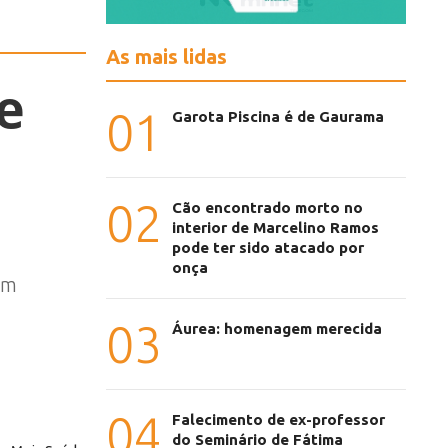
As mais lidas
e
01
Garota Piscina é de Gaurama
02
Cão encontrado morto no
interior de Marcelino Ramos
pode ter sido atacado por
onça
am
03
Áurea: homenagem merecida
04
Falecimento de ex-professor
do Seminário de Fátima