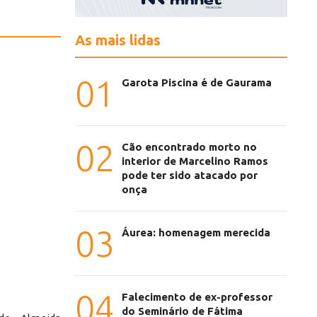
As mais lidas
01
Garota Piscina é de Gaurama
02
Cão encontrado morto no
interior de Marcelino Ramos
pode ter sido atacado por
onça
03
Áurea: homenagem merecida
04
Falecimento de ex-professor
do Seminário de Fátima