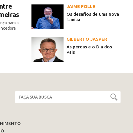
ntre
JAIME FOLLE
lmeiras
Os desafios de uma nova
família
ança para a
encedora
GILBERTO JASPER
As perdas e o Dia dos
Pais
ENIMENTO
IO