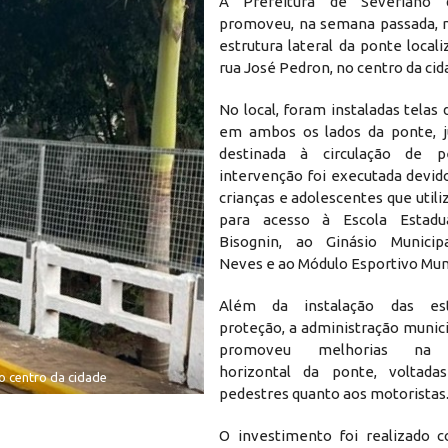
A Prefeitura de Severiano 
promoveu, na semana passada, 
estrutura lateral da ponte local
rua José Pedron, no centro da cid
No local, foram instaladas telas
em ambos os lados da ponte, j
destinada à circulação de p
intervenção foi executada devid
crianças e adolescentes que util
para acesso à Escola Estadu
Bisognin, ao Ginásio Municip
Neves e ao Módulo Esportivo Muni
Além da instalação das est
proteção, a administração muni
promoveu melhorias na s
horizontal da ponte, voltada
o centro da cidade
pedestres quanto aos motoristas
O investimento foi realizado 