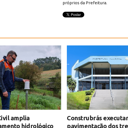
próprios da Prefeitura.
ivil amplia
Construbrás executar
amento hidrológico
pavimentação dos tre