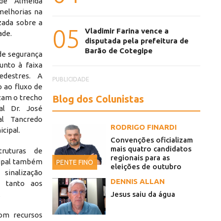
de Almeida
melhorias na
izada sobre a
05
Vladimir Farina vence a
ade.
disputada pela prefeitura de
Barão de Cotegipe
 de segurança
unto à faixa
edestres. A
PUBLICIDADE
o ao fluxo de
Blog dos Colunistas
izam o trecho
al Dr. José
al Tancredo
RODRIGO FINARDI
cipal.
Convenções oficializam
mais quatro candidatos
ruturas de
regionais para as
cipal também
PENTE FINO
eleições de outubro
inalização
DENNIS ALLAN
s tanto aos
Jesus saiu da água
.
com recursos