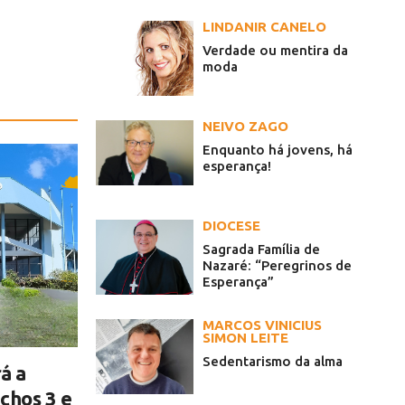
LINDANIR CANELO
Verdade ou mentira da
moda
NEIVO ZAGO
Enquanto há jovens, há
esperança!
DIOCESE
Sagrada Família de
Nazaré: “Peregrinos de
Esperança”
MARCOS VINICIUS
SIMON LEITE
Sedentarismo da alma
á a
chos 3 e