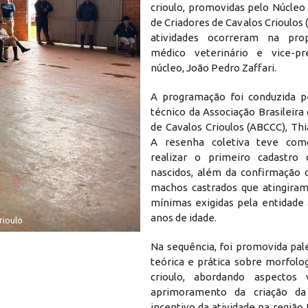
crioulo, promovidas pelo Núcleo
de Criadores de Cavalos Crioulos
atividades ocorreram na pro
médico veterinário e vice-pr
núcleo, João Pedro Zaffari.
A programação foi conduzida p
técnico da Associação Brasileira
de Cavalos Crioulos (ABCCC), Th
A resenha coletiva teve como
realizar o primeiro cadastro 
nascidos, além da confirmação
machos castrados que atingira
mínimas exigidas pela entidade 
anos de idade.
rioulo
Na sequência, foi promovida pal
teórica e prática sobre morfolo
crioulo, abordando aspectos 
aprimoramento da criação d
incentivo da atividade na região