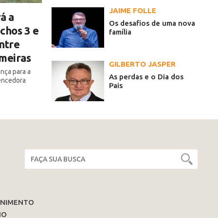
JAIME FOLLE
á a
Os desafios de uma nova
chos 3 e
família
ntre
lmeiras
GILBERTO JASPER
ança para a
As perdas e o Dia dos
encedora
Pais
ENIMENTO
IO