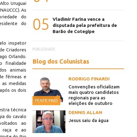
 Alto Uruguai
 (NAUCCC). As
priedade do
05
Vladimir Farina vence a
esidente do
disputada pela prefeitura de
Barão de Cotegipe
elo inspetor
PUBLICIDADE
 de Criadores
iago Orlando.
Blog dos Colunistas
 finalidade
dos animais
 de fêmeas e
RODRIGO FINARDI
m as medidas
Convenções oficializam
após os dois
mais quatro candidatos
regionais para as
PENTE FINO
eleições de outubro
estra técnica
DENNIS ALLAN
gia do cavalo
Jesus saiu da água
voltados ao
a raça e ao
 Norte do Rio