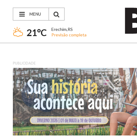
MENU
Erechim,RS
21°C
Previsão completa
PUBLICIDADE