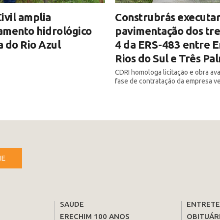
ivil amplia
Construbrás executar
amento hidrológico
pavimentação dos tre
 do Rio Azul
4 da ERS-483 entre E
Rios do Sul e Três Pa
CDRI homologa licitação e obra av
fase de contratação da empresa v
NE
SAÚDE
ENTRET
ERECHIM 100 ANOS
OBITUÁR