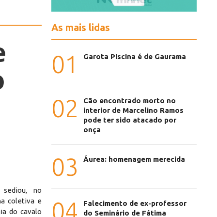
As mais lidas
e
01
Garota Piscina é de Gaurama
o
02
Cão encontrado morto no
interior de Marcelino Ramos
pode ter sido atacado por
onça
03
Áurea: homenagem merecida
 sediou, no
a coletiva e
04
Falecimento de ex-professor
ia do cavalo
do Seminário de Fátima