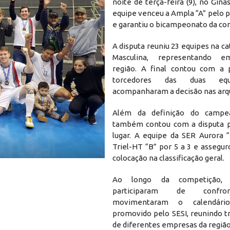
noite de terça-feira (9), no Ginás
equipe venceu a Ampla “A” pelo pl
e garantiu o bicampeonato da co
A disputa reuniu 23 equipes na ca
Masculina, representando e
região. A final contou com a 
torcedores das duas equ
acompanharam a decisão nas arq
Além da definição do campe
também contou com a disputa p
lugar. A equipe da SER Aurora 
Triel-HT “B” por 5 a 3 e assegur
colocação na classificação geral.
Ao longo da competição, 
participaram de confr
movimentaram o calendário
promovido pelo SESI, reunindo t
de diferentes empresas da região