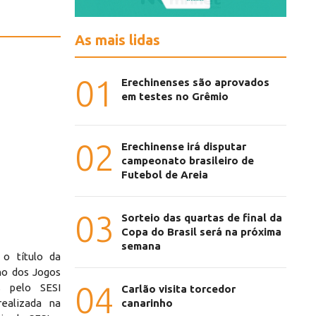
As mais lidas
01
Erechinenses são aprovados
em testes no Grêmio
02
Erechinense irá disputar
campeonato brasileiro de
Futebol de Areia
03
Sorteio das quartas de final da
Copa do Brasil será na próxima
semana
o título da
no dos Jogos
04
s pelo SESI
Carlão visita torcedor
canarinho
realizada na