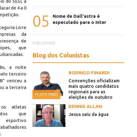
io do SESI, a
acar de 4 a 0
mpetição.
05
Nome de Dall'astra é
especulado para o Inter
tegoria Livre
mpresas da
presença de
PUBLICIDADE
ipes, que
Blog dos Colunistas
uibancadas.
ão, a noite
RODRIGO FINARDI
elo terceiro
Convenções oficializam
“B” venceu a
mais quatro candidatos
ou a terceira
regionais para as
PENTE FINO
eleições de outubro
DENNIS ALLAN
os atletas
ontos que
Jesus saiu da água
 esportivo
rabalhadores
.