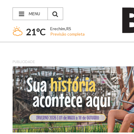
MENU
Erechim,RS
21°C
Previsão completa
PUBLICIDADE