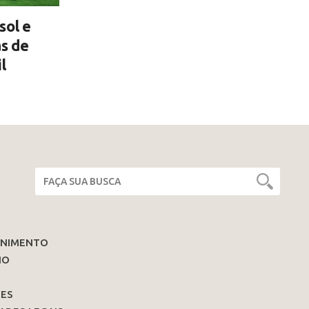
sol e
as de
l
ENIMENTO
IO
ES