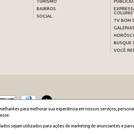
TURISMO
PUBLICID
BAIRROS
EXPRESS
COLUNIS
SOCIAL
TV BOM 
GALERIA
HORÓSC
BUSQUE 
VOCÊ RE
melhantes para melhorar sua experiência em nossos serviços, persona
esse.
2026 JORNAL BOM DIA - Todos os direitos reservados
ados sejam utilizados para ações de marketing de anunciantes e parc