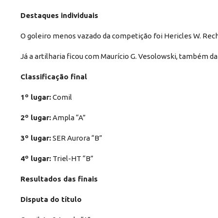
Destaques individuais
O goleiro menos vazado da competição foi Hericles W. Rech,
Já a artilharia ficou com Maurício G. Vesolowski, também d
Classificação final
1º lugar:
Comil
2º lugar:
Ampla “A”
3º lugar:
SER Aurora “B”
4º lugar:
Triel-HT “B”
Resultados das finais
Disputa do título