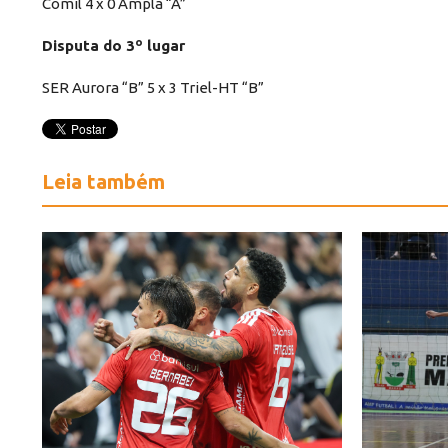
Comil 4 x 0 Ampla “A”
Disputa do 3º lugar
SER Aurora “B” 5 x 3 Triel-HT “B”
Leia também