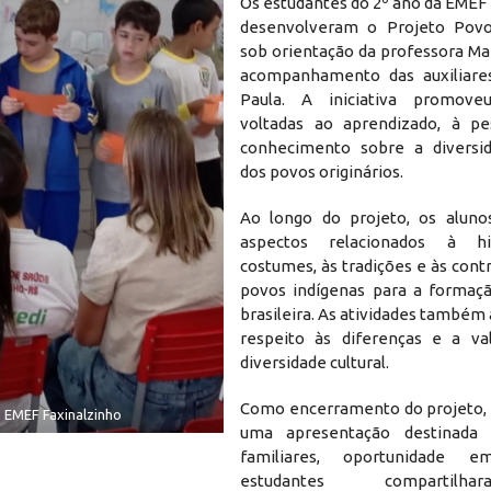
Os estudantes do 2º ano da EMEF
desenvolveram o Projeto Povos
sob orientação da professora Ma
acompanhamento das auxiliare
Paula. A iniciativa promoveu
voltadas ao aprendizado, à pe
conhecimento sobre a diversid
dos povos originários.
Ao longo do projeto, os aluno
aspectos relacionados à hi
costumes, às tradições e às cont
povos indígenas para a formaçã
brasileira. As atividades també
respeito às diferenças e a va
diversidade cultural.
Estudantes do 2º ano desenvolveram ati
Como encerramento do projeto, f
 EMEF Faxinalzinho
p
uma apresentação destinada
familiares, oportunidade
estudantes compartil