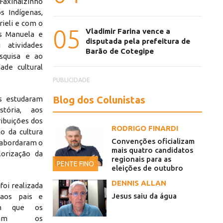
 Faxinalzinho
 Indígenas,
rieli e com o
05
Vladimir Farina vence a
s Manuela e
disputada pela prefeitura de
 atividades
Barão de Cotegipe
squisa e ao
ade cultural
PUBLICIDADE
Blog dos Colunistas
s estudaram
stória, aos
ribuições dos
RODRIGO FINARDI
o da cultura
Convenções oficializam
m abordaram o
mais quatro candidatos
lorização da
regionais para as
PENTE FINO
eleições de outubro
vidades sobre a história, os costumes e as contribuições dos
DENNIS ALLAN
oi realizada
Jesus saiu da água
 aos pais e
 em que os
haram os