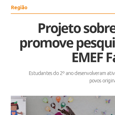
Região
Projeto sobr
promove pesqui
EMEF F
Estudantes do 2º ano desenvolveram ativid
povos originá