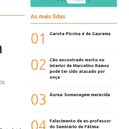
As mais lidas
01
Garota Piscina é de Gaurama
a
02
Cão encontrado morto no
interior de Marcelino Ramos
pode ter sido atacado por
onça
os
03
Áurea: homenagem merecida
04
Falecimento de ex-professor
do Seminário de Fátima