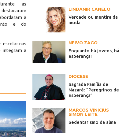
durante as
LINDANIR CANELO
 destacaram
Verdade ou mentira da
 abordaram a
moda
mento e do
NEIVO ZAGO
 escolar nas
e integram a
Enquanto há jovens, há
esperança!
DIOCESE
Sagrada Família de
Nazaré: “Peregrinos de
Esperança”
MARCOS VINICIUS
SIMON LEITE
Sedentarismo da alma