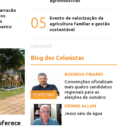
agroindústrias
Barracão
sos
05
Evento de valorização da
lo
agricultura familiar e gestão
arico
sustentável
PUBLICIDADE
Blog dos Colunistas
RODRIGO FINARDI
Convenções oficializam
mais quatro candidatos
regionais para as
PENTE FINO
eleições de outubro
DENNIS ALLAN
Jesus saiu da água
oferece