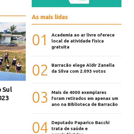
As mais lidas
01
Academia ao ar livre oferece
local de atividade física
gratuita
02
Barracão elege Aldir Zanella
da Silva com 2.093 votos
 Sul
03
Mais de 4000 exemplares
023
foram retirados em apenas um
ano na Biblioteca de Barracão
04
Deputado Paparico Bacchi
trata de saúde e