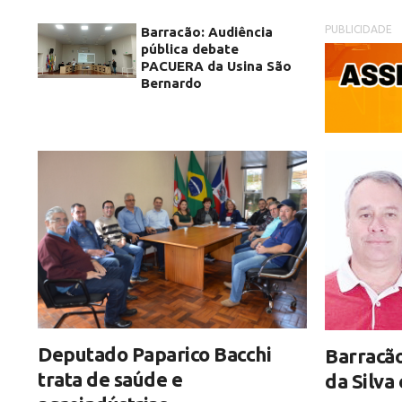
PUBLICIDADE
Barracão: Audiência
pública debate
PACUERA da Usina São
Bernardo
Deputado Paparico Bacchi
Barracão
trata de saúde e
da Silva