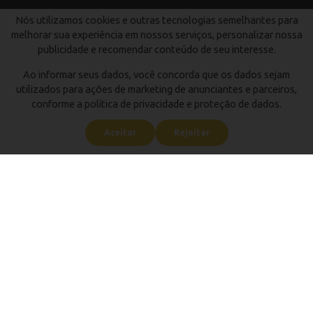
Nós utilizamos cookies e outras tecnologias semelhantes para
melhorar sua experiência em nossos serviços, personalizar nossa
publicidade e recomendar conteúdo de seu interesse.
Ao informar seus dados, você concorda que os dados sejam
utilizados para ações de marketing de anunciantes e parceiros,
conforme a política de privacidade e proteção de dados.
Aceitar
Rejeitar