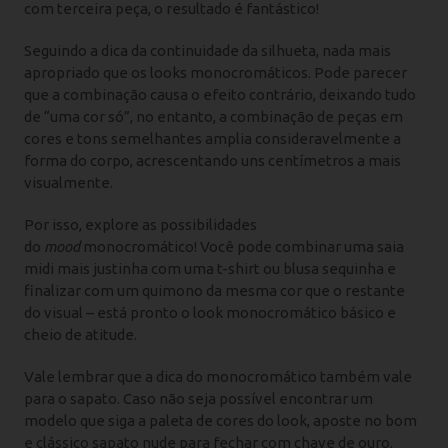
com terceira peça, o resultado é fantástico!
Seguindo a dica da continuidade da silhueta, nada mais
apropriado que os looks monocromáticos. Pode parecer
que a combinação causa o efeito contrário, deixando tudo
de “uma cor só”, no entanto, a combinação de peças em
cores e tons semelhantes amplia consideravelmente a
forma do corpo, acrescentando uns centímetros a mais
visualmente.
Por isso, explore as possibilidades
do
mood
monocromático! Você pode combinar uma saia
midi mais justinha com uma t-shirt ou blusa sequinha e
finalizar com um quimono da mesma cor que o restante
do visual – está pronto o look monocromático básico e
cheio de atitude.
Vale lembrar que a dica do monocromático também vale
para o sapato. Caso não seja possível encontrar um
modelo que siga a paleta de cores do look, aposte no bom
e clássico sapato nude para fechar com chave de ouro.