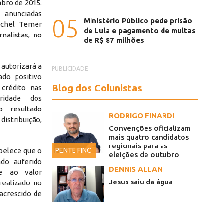
mbro de 2015.
anunciadas
05
Ministério Público pede prisão
ichel Temer
de Lula e pagamento de multas
nalistas, no
de R$ 87 milhões
 autorizará a
PUBLICIDADE
ado positivo
Blog dos Colunistas
crédito nas
aridade dos
o resultado
RODRIGO FINARDI
distribuição,
Convenções oficializam
.
mais quatro candidatos
regionais para as
PENTE FINO
abelece que o
eleições de outubro
ado auferido
DENNIS ALLAN
te ao valor
Jesus saiu da água
ealizado no
 acrescido de