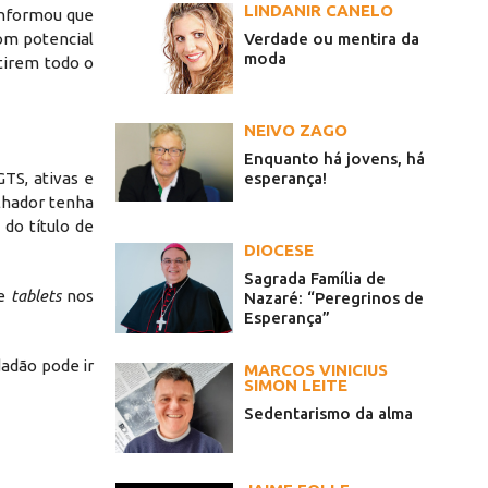
LINDANIR CANELO
informou que
Verdade ou mentira da
om potencial
moda
etirem todo o
NEIVO ZAGO
Enquanto há jovens, há
esperança!
TS, ativas e
alhador tenha
do título de
DIOCESE
Sagrada Família de
e
tablets
nos
Nazaré: “Peregrinos de
Esperança”
dadão pode ir
MARCOS VINICIUS
SIMON LEITE
Sedentarismo da alma