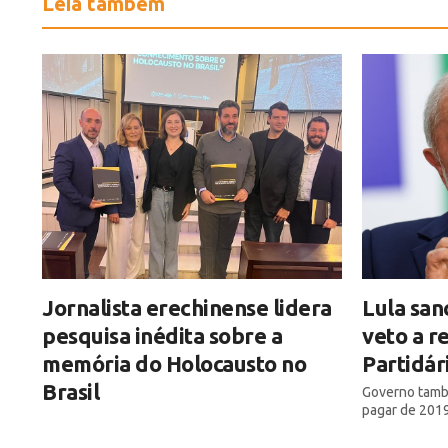
Leia também
Jornalista erechinense lidera
Lula sa
pesquisa inédita sobre a
veto a r
memória do Holocausto no
Partidár
Brasil
Governo també
pagar de 201