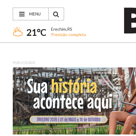
MENU
Erechim,RS
21°C
Previsão completa
PUBLICIDADE