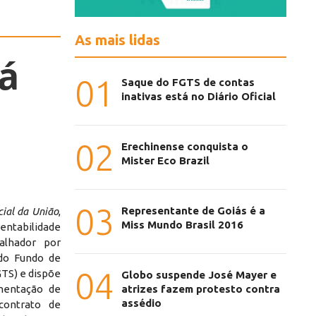
As mais lidas
tá
01
Saque do FGTS de contas
inativas está no Diário Oficial
02
Erechinense conquista o
Mister Eco Brazil
03
Representante de Goiás é a
cial da União
,
Miss Mundo Brasil 2016
rentabilidade
alhador por
 do Fundo de
04
GTS) e dispõe
Globo suspende José Mayer e
atrizes fazem protesto contra
mentação de
assédio
contrato de