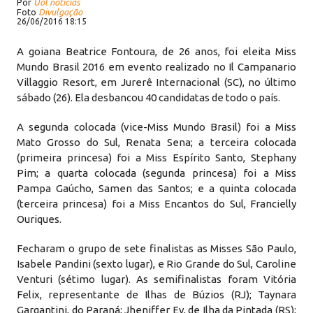
Por
Uol notícias
Foto
Divulgação
26/06/2016 18:15
A goiana Beatrice Fontoura, de 26 anos, foi eleita Miss
Mundo Brasil 2016 em evento realizado no Il Campanario
Villaggio Resort, em Jurerê Internacional (SC), no último
sábado (26). Ela desbancou 40 candidatas de todo o país.
A segunda colocada (vice-Miss Mundo Brasil) foi a Miss
Mato Grosso do Sul, Renata Sena; a terceira colocada
(primeira princesa) foi a Miss Espírito Santo, Stephany
Pim; a quarta colocada (segunda princesa) foi a Miss
Pampa Gaúcho, Samen das Santos; e a quinta colocada
(terceira princesa) foi a Miss Encantos do Sul, Francielly
Ouriques.
Fecharam o grupo de sete finalistas as Misses São Paulo,
Isabele Pandini (sexto lugar), e Rio Grande do Sul, Caroline
Venturi (sétimo lugar). As semifinalistas foram Vitória
Felix, representante de Ilhas de Búzios (RJ); Taynara
Gargantini, do Paraná; Jheniffer Ev, de Ilha da Pintada (RS);