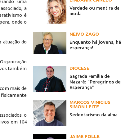
gerando uma
Verdade ou mentira da
 associado, a
moda
erativismo é
pera, onde o
NEIVO ZAGO
a atuação do
Enquanto há jovens, há
esperança!
 Organização
DIOCESE
ativos também
Sagrada Família de
Nazaré: “Peregrinos de
Esperança”
e com mais de
a fisicamente
MARCOS VINICIUS
SIMON LEITE
Sedentarismo da alma
ssociados, o
tivos em 104
JAIME FOLLE