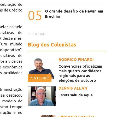
elebração do
05
as de Crédito
O grande desafio da Havan em
Erechim
elecida pelo
rativas de
PUBLICIDADE
17 deste mês.
Blog dos Colunistas
 “Um mundo
operativo”,
erativas de
RODRIGO FINARDI
te a vida das
Convenções oficializam
de econômica
mais quatro candidatos
 localidades
regionais para as
PENTE FINO
eleições de outubro
DENNIS ALLAN
dministração
Jesus saiu da água
ese, destacou
o modelo de
mesmo tempo
eração e no
LINDANIR CANELO