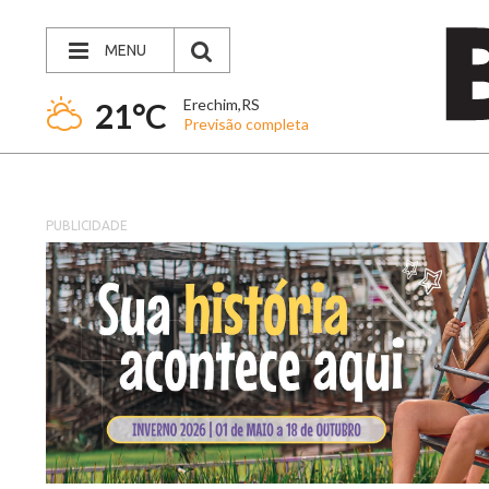
MENU
Erechim,RS
21°C
Previsão completa
PUBLICIDADE