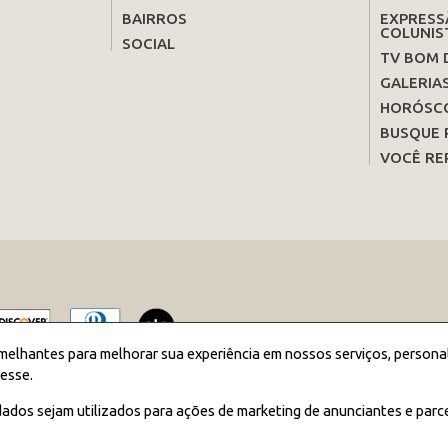
BAIRROS
EXPRESS
COLUNIS
SOCIAL
TV BOM 
GALERIA
HORÓSC
BUSQUE 
VOCÊ RE
melhantes para melhorar sua experiência em nossos serviços, persona
esse.
2026 JORNAL BOM DIA - Todos os direitos reservados
ados sejam utilizados para ações de marketing de anunciantes e parc