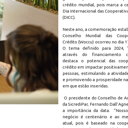
crédito mundial, pois marca a c
Dia Internacional das Cooperativ
(DICC).
Neste ano, a comemoração estab
Conselho Mundial das Coope
Crédito (Woccu) ocorreu no dia 
O tema definido para 2024,
através do financiamento co
destaca o potencial das coop
crédito em impactar positivamen
pessoas, estimulando a ativida
e promovendo a prosperidade nas
em que estão inseridas.
O presidente do Conselho de A
da SicrediPar, Fernando Dall’Agn
a importância da data. “Noss
negócio é centenário e ao 
atual, pois é baseado na coop