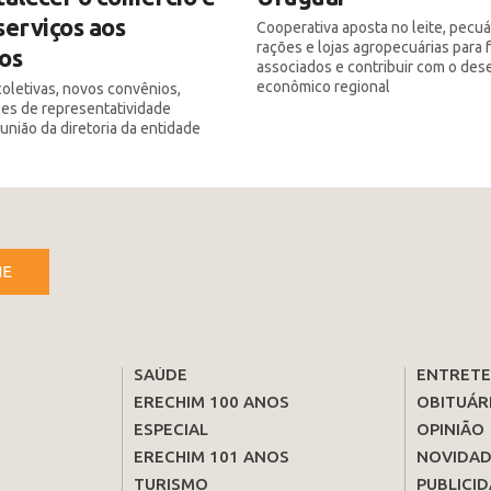
serviços aos
Cooperativa aposta no leite, pecuár
rações e lojas agropecuárias para 
os
associados e contribuir com o de
econômico regional
letivas, novos convênios,
es de representatividade
união da diretoria da entidade
NE
SAÚDE
ENTRET
ERECHIM 100 ANOS
OBITUÁR
ESPECIAL
OPINIÃO
ERECHIM 101 ANOS
NOVIDAD
TURISMO
PUBLICID