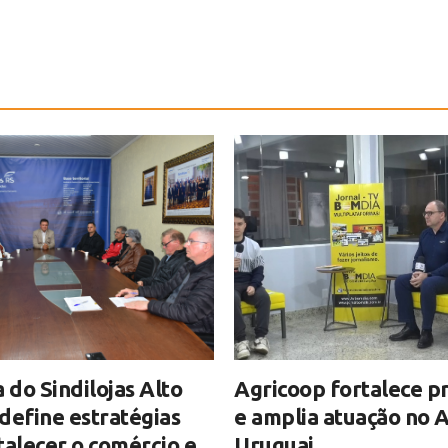
a do Sindilojas Alto
Agricoop fortalece p
define estratégias
e amplia atuação no A
talecer o comércio e
Uruguai