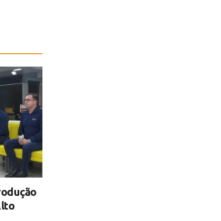
rodução
lto