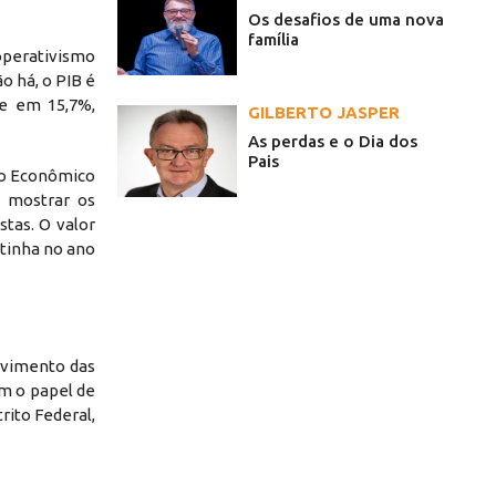
Os desafios de uma nova
família
operativismo
 há, o PIB é
ce em 15,7%,
GILBERTO JASPER
As perdas e o Dia dos
Pais
io Econômico
e mostrar os
tas. O valor
etinha no ano
lvimento das
em o papel de
rito Federal,