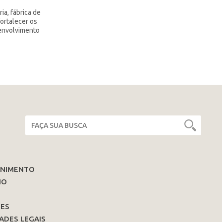
ia, fábrica de
fortalecer os
senvolvimento
ENIMENTO
IO
ES
ADES LEGAIS