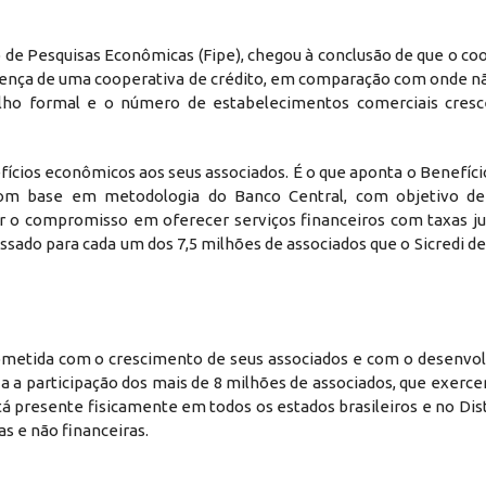
 de Pesquisas Econômicas (Fipe), chegou à conclusão de que o co
ença de uma cooperativa de crédito, em comparação com onde não
alho formal e o número de estabelecimentos comerciais cres
fícios econômicos aos seus associados. É o que aponta o Benefíc
va com base em metodologia do Banco Central, com objetivo d
r o compromisso em oferecer serviços financeiros com taxas jus
ado para cada um dos 7,5 milhões de associados que o Sicredi d
rometida com o crescimento de seus associados e com o desenvo
a a participação dos mais de 8 milhões de associados, que exerc
tá presente fisicamente em todos os estados brasileiros e no Dist
s e não financeiras.