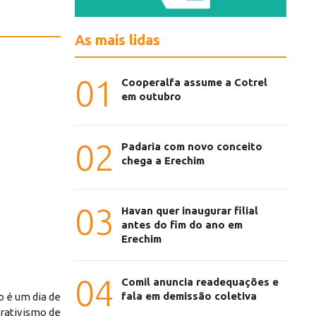
As mais lidas
01
Cooperalfa assume a Cotrel
em outubro
02
Padaria com novo conceito
chega a Erechim
03
Havan quer inaugurar filial
antes do fim do ano em
Erechim
04
Comil anuncia readequações e
fala em demissão coletiva
o é um dia de
rativismo de