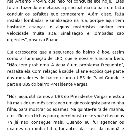
rua Artemo Provin, que não foi concluída até hoje. “Eles
foram fazendo em etapas a principal rua do bairro e falta
concluir os asfaltos que começaram. Além disso, falta
instalar lombadas e sinalização na rua, porque aqui tem
bastante crianças e alguns motoristas andam em
velocidade muita alta. Sinalização e lombadas são
urgentes”, observa Eliane.
Ela acrescenta que a segurança do bairro é boa, assim
como a iluminação de LED, que é nova e funciona bem.
“Não tem problema. A água é um problema frequente”,
ressalta ela. Com relação à saúde, Eliane explica que parte
dos moradores do bairro usam a UBS do Paiol Grande e
parte a UBS do bairro Presidente Vargas.
“Nós, aqui, utilizamos a UBS do Presidente Vargas e estou
há mais de um mês tentando um ginecologista para minha
filha, para mostrar os exames. Na quinta-feira de manhã,
eles dão oito fichas para ginecologista e se você chegar as
7h já não consegue mais. Quando eu fui agendar os
exames da minha filha, fui antes das seis da manhã e