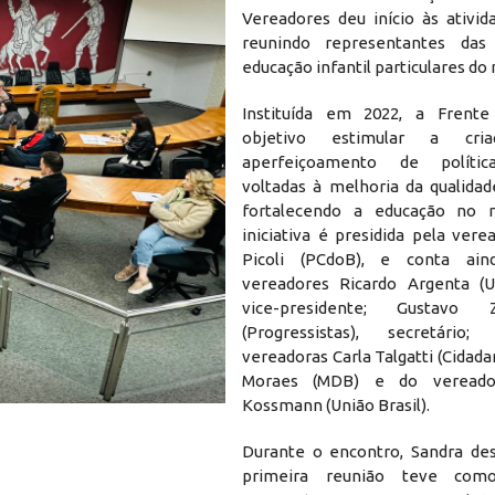
Vereadores deu início às ativid
reunindo representantes das
educação infantil particulares do 
Instituída em 2022, a Fren
objetivo estimular a cr
aperfeiçoamento de polític
voltadas à melhoria da qualidad
fortalecendo a educação no m
iniciativa é presidida pela ver
Picoli (PCdoB), e conta ai
vereadores Ricardo Argenta (Un
vice-presidente; Gustavo 
(Progressistas), secretári
vereadoras Carla Talgatti (Cidadan
Moraes (MDB) e do vereado
Kossmann (União Brasil).
Durante o encontro, Sandra de
primeira reunião teve como