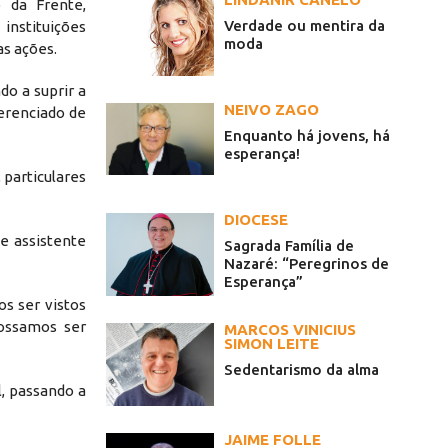
 da Frente,
Verdade ou mentira da
stituições
moda
as ações.
do a suprir a
NEIVO ZAGO
erenciado de
Enquanto há jovens, há
esperança!
 particulares
DIOCESE
e assistente
Sagrada Família de
Nazaré: “Peregrinos de
Esperança”
s ser vistos
ossamos ser
MARCOS VINICIUS
SIMON LEITE
Sedentarismo da alma
, passando a
JAIME FOLLE