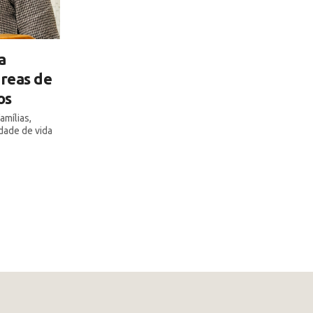
a
áreas de
os
amílias,
dade de vida