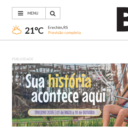
MENU
Erechim,RS
21°C
Previsão completa
PUBLICIDADE