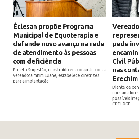
Éclesan propõe Programa
Vereado
Municipal de Equoterapia e
represe
defende novo avanço na rede
pede inv
de atendimento às pessoas
encamin
com deficiência
Civil Pú
nas cont
Projeto Sugestão, construído em conjunto com a
vereadora mirim Luane, estabelece diretrizes
Erechim
para a implantação
Diante de ce
consumidores,
possíveis irr
CPFL RGE