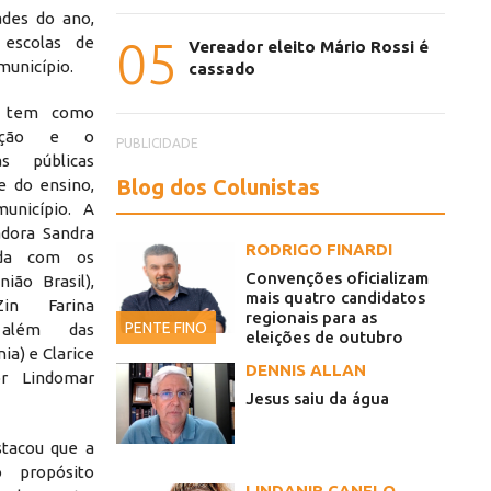
ades do ano,
05
 escolas de
Vereador eleito Mário Rossi é
município.
cassado
te tem como
iação e o
PUBLICIDADE
as públicas
Blog dos Colunistas
e do ensino,
unicípio. A
eadora Sandra
RODRIGO FINARDI
nda com os
Convenções oficializam
ião Brasil),
mais quatro candidatos
Zin Farina
regionais para as
PENTE FINO
o; além das
eleições de outubro
ia) e Clarice
DENNIS ALLAN
r Lindomar
Jesus saiu da água
stacou que a
 propósito
LINDANIR CANELO