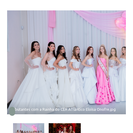
Debutantes com a Rainha do CER ATlântico Eloísa Onofre.jpg