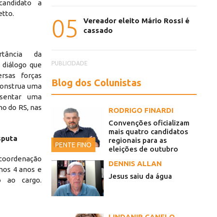
candidato a
etto.
05
Vereador eleito Mário Rossi é
cassado
rtância da
PUBLICIDADE
 diálogo que
rsas forças
Blog dos Colunistas
 construa uma
sentar uma
no do RS, nas
RODRIGO FINARDI
Convenções oficializam
mais quatro candidatos
sputa
regionais para as
PENTE FINO
eleições de outubro
 coordenação
DENNIS ALLAN
imos 4 anos e
Jesus saiu da água
o ao cargo.
LINDANIR CANELO