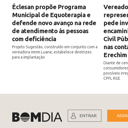
Éclesan propõe Programa
Vereado
Municipal de Equoterapia e
represe
defende novo avanço na rede
pede inv
de atendimento às pessoas
encamin
com deficiência
Civil Pú
nas cont
Projeto Sugestão, construído em conjunto com a
vereadora mirim Luane, estabelece diretrizes
Erechim
para a implantação
Diante de ce
consumidores,
possíveis irr
CPFL RGE
ENTRAR
ASSI