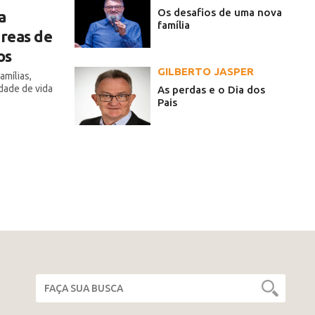
Os desafios de uma nova
a
família
áreas de
os
GILBERTO JASPER
amílias,
dade de vida
As perdas e o Dia dos
Pais