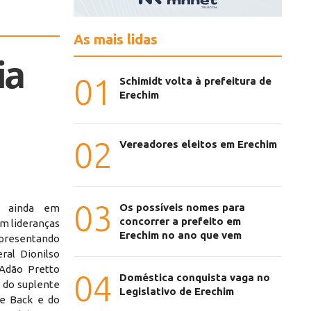
As mais lidas
ia
01
Schimidt volta à prefeitura de
Erechim
02
Vereadores eleitos em Erechim
03
Os possíveis nomes para
, ainda em
concorrer a prefeito em
om lideranças
Erechim no ano que vem
representando
ral Dionilso
Adão Pretto
04
Doméstica conquista vaga no
m do suplente
Legislativo de Erechim
ce Back e do