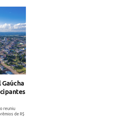
l Gaúcha
icipantes
o reuniu
 prêmios de R$