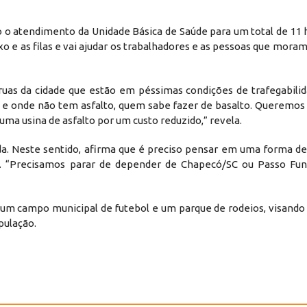
 atendimento da Unidade Básica de Saúde para um total de 11 ho
uxo e as filas e vai ajudar os trabalhadores e as pessoas que moram 
s ruas da cidade que estão em péssimas condições de trafegabil
el e onde não tem asfalto, quem sabe fazer de basalto. Queremos
 uma usina de asfalto por um custo reduzido,” revela.
. Neste sentido, afirma que é preciso pensar em uma forma de 
. “Precisamos parar de depender de Chapecó/SC ou Passo Fu
 um campo municipal de futebol e um parque de rodeios, visando 
pulação.