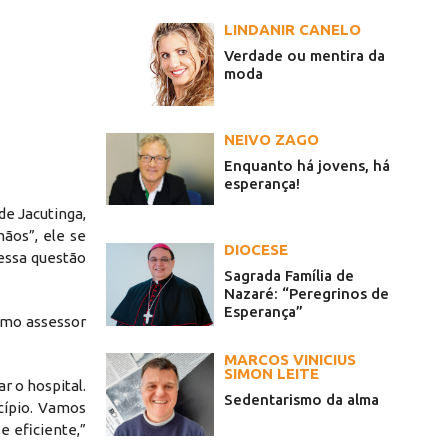
LINDANIR CANELO
Verdade ou mentira da
moda
NEIVO ZAGO
Enquanto há jovens, há
esperança!
de Jacutinga,
mãos”, ele se
DIOCESE
essa questão
Sagrada Família de
Nazaré: “Peregrinos de
Esperança”
como assessor
MARCOS VINICIUS
SIMON LEITE
r o hospital.
Sedentarismo da alma
cípio. Vamos
e eficiente,”