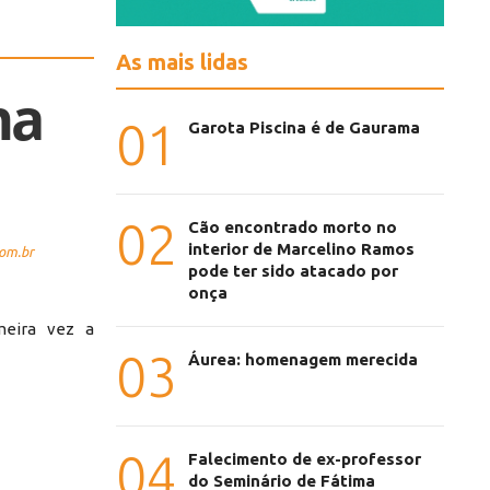
As mais lidas
na
01
Garota Piscina é de Gaurama
02
Cão encontrado morto no
interior de Marcelino Ramos
com.br
pode ter sido atacado por
onça
meira vez a
03
Áurea: homenagem merecida
04
Falecimento de ex-professor
do Seminário de Fátima