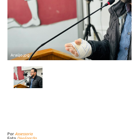
Araújo.jpg
Por
Assessoria
Foto
Divulgação