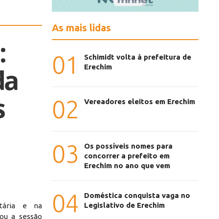
As mais lidas
:
01
Schimidt volta à prefeitura de
Erechim
da
s
02
Vereadores eleitos em Erechim
03
Os possíveis nomes para
concorrer a prefeito em
Erechim no ano que vem
04
Doméstica conquista vaga no
Legislativo de Erechim
tária e na
cou a sessão