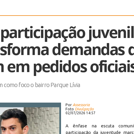
participação juvenil
ansforma demandas 
 em pedidos oficiai
êm como foco o bairro Parque Lívia
Por
Assessoria
Foto
Divulgação
02/07/2026 14:57
A ênfase na escuta comuni
participação da juventude mar