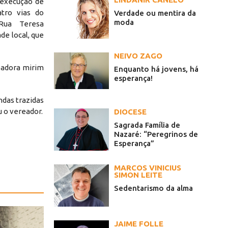
 execução de
tro vias do
Verdade ou mentira da
moda
 Rua Teresa
e local, que
NEIVO ZAGO
eadora mirim
Enquanto há jovens, há
esperança!
das trazidas
 o vereador.
DIOCESE
Sagrada Família de
Nazaré: “Peregrinos de
Esperança”
MARCOS VINICIUS
SIMON LEITE
Sedentarismo da alma
JAIME FOLLE