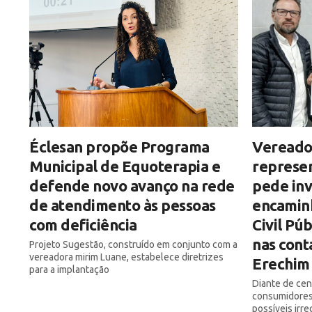
Éclesan propõe Programa
Vereado
Municipal de Equoterapia e
represe
defende novo avanço na rede
pede inv
de atendimento às pessoas
encamin
com deficiência
Civil Pú
nas cont
Projeto Sugestão, construído em conjunto com a
vereadora mirim Luane, estabelece diretrizes
Erechim
para a implantação
Diante de ce
consumidores,
possíveis irr