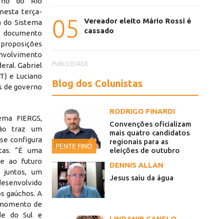
erno do Rio
nesta terça-
05
Vereador eleito Mário Rossi é
ia do Sistema
cassado
o documento
 proposições
envolvimento
PUBLICIDADE
eral. Gabriel
DT) e Luciano
Blog dos Colunistas
s de governo
RODRIGO FINARDI
ema FIERGS,
Convenções oficializam
não traz um
mais quatro candidatos
 se configura
regionais para as
PENTE FINO
eleições de outubro
tas. “É uma
ce ao futuro
DENNIS ALLAN
 juntos, um
Jesus saiu da água
desenvolvido
3
s gaúchos. A
o momento de
de do Sul e
LINDANIR CANELO