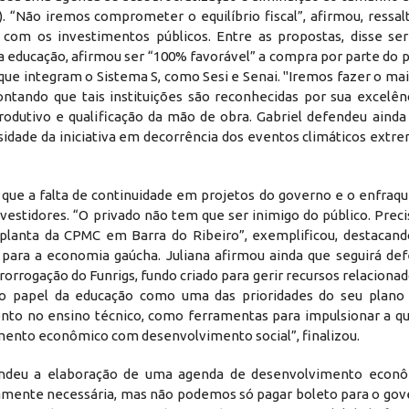
. “Não iremos comprometer o equilíbrio fiscal”, afirmou, ressa
m os investimentos públicos. Entre as propostas, disse ser
a educação, afirmou ser “100% favorável” a compra por parte do 
 que integram o Sistema S, como Sesi e Senai. "Iremos fazer o m
apontando que tais instituições são reconhecidas por sua excel
odutivo e qualificação da mão de obra. Gabriel defendeu ainda 
sidade da iniciativa em decorrência dos eventos climáticos ext
 que a falta de continuidade em projetos do governo e o enfraq
vestidores. “O privado não tem que ser inimigo do público. Pre
 planta da CPMC em Barra do Ribeiro”, exemplificou, destaca
l, para a economia gaúcha. Juliana afirmou ainda que seguirá d
rorrogação do Funrigs, fundo criado para gerir recursos relaciona
 o papel da educação como uma das prioridades do seu plano
ento no ensino técnico, como ferramentas para impulsionar a qua
ento econômico com desenvolvimento social”, finalizou.
endeu a elaboração de uma agenda de desenvolvimento econô
amente necessária, mas não podemos só pagar boleto para o gove