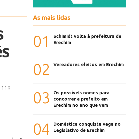
As mais lidas
s
01
Schimidt volta à prefeitura de
Erechim
ês
02
Vereadores eleitos em Erechim
m 118
03
Os possíveis nomes para
concorrer a prefeito em
Erechim no ano que vem
04
Doméstica conquista vaga no
Legislativo de Erechim