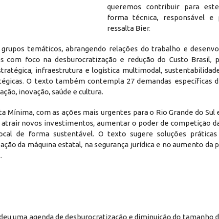
queremos contribuir para est
forma técnica, responsável e p
ressalta Bier.
to grupos temáticos, abrangendo relações do trabalho e desenv
ios com foco na desburocratização e redução do Custo Brasil,
tratégica, infraestrutura e logística multimodal, sustentabilidad
ratégicas. O texto também contempla 27 demandas específicas d
ação, inovação, saúde e cultura.
uta Mínima, com as ações mais urgentes para o Rio Grande do Sul e
 atrair novos investimentos, aumentar o poder de competição d
cal de forma sustentável. O texto sugere soluções práticas
ação da máquina estatal, na segurança jurídica e no aumento da 
.
ndeu uma agenda de desburocratização e diminuição do tamanho d