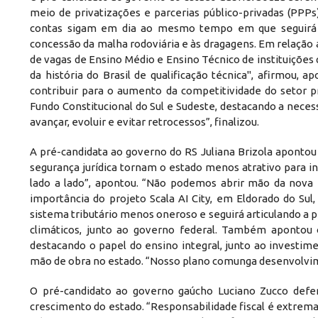
meio de privatizações e parcerias público-privadas (PPPs)
contas sigam em dia ao mesmo tempo em que seguirá co
concessão da malha rodoviária e às dragagens. Em relação 
de vagas de Ensino Médio e Ensino Técnico de instituições
da história do Brasil de qualificação técnica", afirmou, 
contribuir para o aumento da competitividade do setor pr
Fundo Constitucional do Sul e Sudeste, destacando a neces
avançar, evoluir e evitar retrocessos”, finalizou.
A pré-candidata ao governo do RS Juliana Brizola apontou
segurança jurídica tornam o estado menos atrativo para in
lado a lado”, apontou. “Não podemos abrir mão da nova
importância do projeto Scala AI City, em Eldorado do Su
sistema tributário menos oneroso e seguirá articulando a p
climáticos, junto ao governo federal. Também apontou
destacando o papel do ensino integral, junto ao investim
mão de obra no estado. “Nosso plano comunga desenvolvim
O pré-candidato ao governo gaúcho Luciano Zucco def
crescimento do estado. “Responsabilidade fiscal é extrem