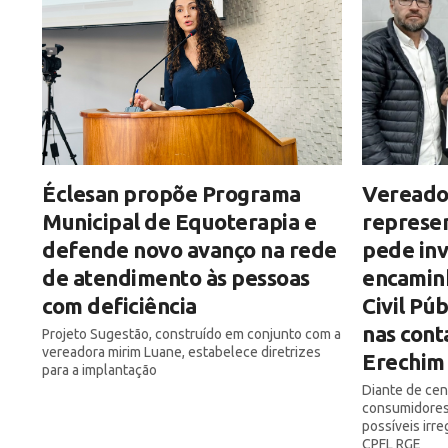
Éclesan propõe Programa
Vereado
Municipal de Equoterapia e
represe
defende novo avanço na rede
pede inv
de atendimento às pessoas
encamin
com deficiência
Civil Pú
nas cont
Projeto Sugestão, construído em conjunto com a
vereadora mirim Luane, estabelece diretrizes
Erechim
para a implantação
Diante de ce
consumidores,
possíveis irr
CPFL RGE