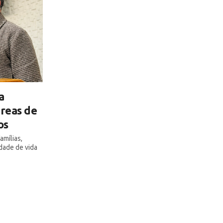
a
áreas de
os
amílias,
dade de vida