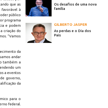
Os desafios de uma nova
ltando que as
família
 favorável à
poder público
aior programa
GILBERTO JASPER
ência e podem
As perdas e o Dia dos
a criação do
Pais
remos. “Vamos
uecimento da
cisamos andar
ndo também a
efendendo um
dos a eventos
 de governo,
lificação da
mico para o
rno federal.