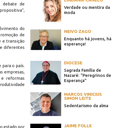
e debate de
Verdade ou mentira da
ropositiva”,
moda
olvimento do
NEIVO ZAGO
 promoção de
Enquanto há jovens, há
e e transição
esperança!
e diferentes
DIOCESE
 para o país.
Sagrada Família de
as empresas,
Nazaré: “Peregrinos de
 e reformas
Esperança”
produtividade
MARCOS VINICIUS
SIMON LEITE
Sedentarismo da alma
JAIME FOLLE
o estado por