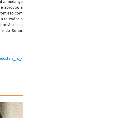
al a mudança
ue aprovou a
promisso com
a relevância
mportância da
e do Senai.
ndustria_rs_-