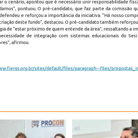
o cenário, apontou que é necessário unir responsabilidade fisc
cadamos”, pontuou. O pré-candidato, que faz parte da comissão q
 defendeu e reforçou a importância da iniciativa. “Há nosso com
iação deste fundo”, destacou. O pré-candidato também reforçou 
égia de “estar próximo de quem entende da área”, ressaltando a i
cessidade de integração com sistemas educacionais do Sesi 
res”, afirmou.
w.fiergs.org.br/sites/default/files/paragraph--files/propostas_i