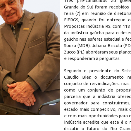
Três pré-candidatos ao gov
Grande do Sul foram recebidos 
feira (7) em reunião de diretor
FIERGS, quando foi entregue 
Propostas Indústria RS, com 118
da indústria gaúcha para o des
gaúcho nas esferas estadual e fed
Souza (MDB), Juliana Brizola (P
Zucco (PL) abordaram seus plano
e responderam a perguntas.
Segundo o presidente do Sist
Claudio Bier, o documento 
conjunto de reivindicações, mas
como um conjunto de propos
parceria que a indústria ofere
governador para construirmos,
estado mais competitivo, mais 
2
e com mais oportunidades para o
indústria acredita que este é 
discutir o futuro do Rio Gran