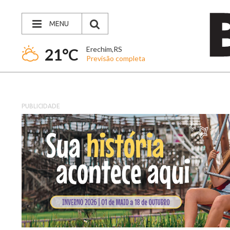
MENU
Erechim,RS
21°C
Previsão completa
PUBLICIDADE