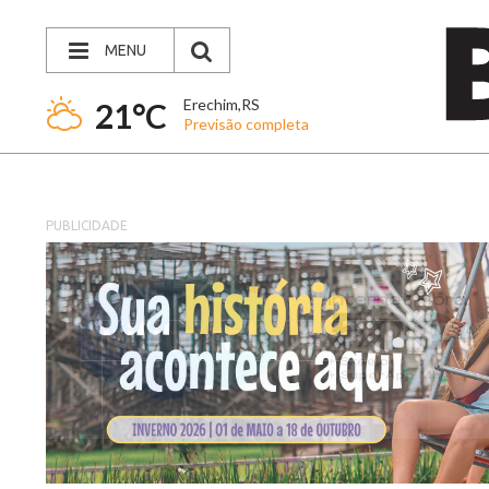
MENU
Erechim,RS
21°C
Previsão completa
PUBLICIDADE