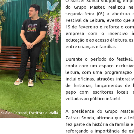
O Master Sonda Shopping, emp
do Grupo Master, realizou 
segunda-feira (03) a abertura o
Festival da Leitura, evento que
15 de fevereiro e reforça o co
empresa com o incentivo à 
educação e ao acesso à leitura, 
entre crianças e famílias.
Durante o período do festival
conta com um espaço exclusivo
leitura, com uma programação 
inclui oficinas, atrações interati
de histórias, lançamentos de l
papo com escritores locais e
voltadas ao público infantil.
A presidente do Grupo Master
uélen Ferranti, Escritora e Walla
Zaffari Sonda, afirmou que a le
fez parte da história da família 
reforçando a importância de es