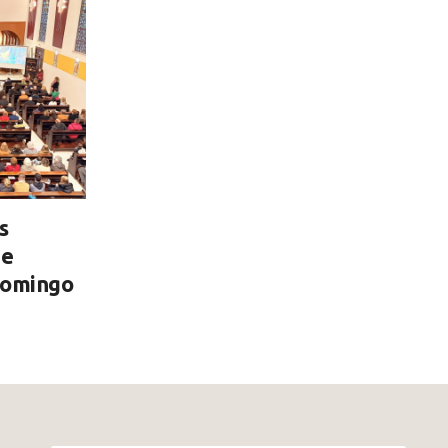
s
de
domingo