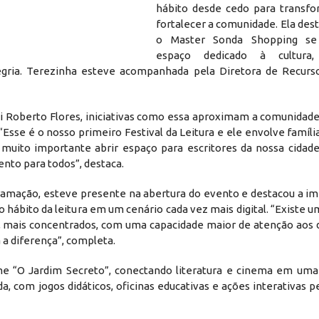
hábito desde cedo para transfo
fortalecer a comunidade. Ela des
o Master Sonda Shopping se
espaço dedicado à cultura,
 alegria. Terezinha esteve acompanhada pela Diretora de Recur
i Roberto Flores, iniciativas como essa aproximam a comunidade
Esse é o nosso primeiro Festival da Leitura e ele envolve família
uito importante abrir espaço para escritores da nossa cidade
nto para todos”, destaca.
gramação, esteve presente na abertura do evento e destacou a i
r o hábito da leitura em um cenário cada vez mais digital. “Existe 
icos, mais concentrados, com uma capacidade maior de atenção aos
 a diferença”, completa.
ilme “O Jardim Secreto”, conectando literatura e cinema em uma
nda, com jogos didáticos, oficinas educativas e ações interativas 