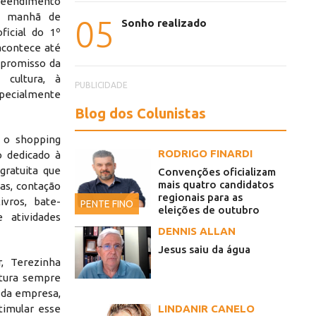
reendimento
na manhã de
05
Sonho realizado
ficial do 1º
 acontece até
mpromisso da
cultura, à
PUBLICIDADE
especialmente
Blog dos Colunistas
, o shopping
RODRIGO FINARDI
 dedicado à
gratuita que
Convenções oficializam
mais quatro candidatos
vas, contação
regionais para as
ivros, bate-
PENTE FINO
eleições de outubro
 atividades
DENNIS ALLAN
Jesus saiu da água
, Terezinha
itura sempre
e da empresa,
LINDANIR CANELO
timular esse