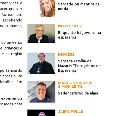
rmar vidas e
Verdade ou mentira da
moda
tacou que ver
 tornar um
 recebendo
NEIVO ZAGO
sos Humanos,
Enquanto há jovens, há
esperança!
 do universo
s, crianças e
 e da região
DIOCESE
Sagrada Família de
Nazaré: “Peregrinos de
Esperança”
mportância do
um antes e um
 detalhes. Em
MARCOS VINICIUS
SIMON LEITE
Sedentarismo da alma
 experiência
pensadas para
JAIME FOLLE