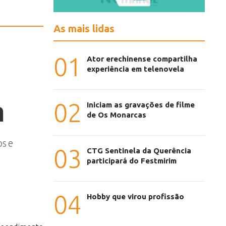
As mais lidas
01
Ator erechinense compartilha
experiência em telenovela
m
02
Iniciam as gravações de filme
de Os Monarcas
os e
03
CTG Sentinela da Querência
participará do Festmirim
04
Hobby que virou profissão