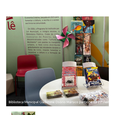
Biblioteca Municipal Gladstone Osório Mársico participa da 27ª Feira d