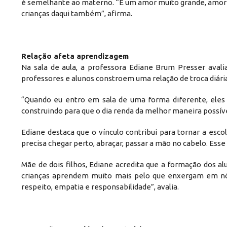
é semelhante ao materno. “É um amor muito grande, amor d
crianças daqui também”, afirma.
Relação afeta aprendizagem
Na sala de aula, a professora Ediane Brum Presser aval
professores e alunos constroem uma relação de troca diári
“Quando eu entro em sala de uma forma diferente, ele
construindo para que o dia renda da melhor maneira possível
Ediane destaca que o vínculo contribui para tornar a esc
precisa chegar perto, abraçar, passar a mão no cabelo. Esse
Mãe de dois filhos, Ediane acredita que a formação dos alu
crianças aprendem muito mais pelo que enxergam em nós
respeito, empatia e responsabilidade”, avalia.