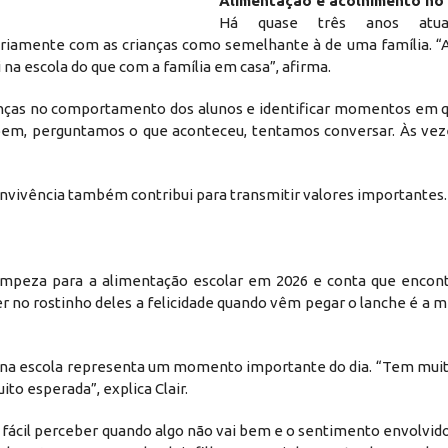
Alimentação e acolhimento no d
Há quase três anos atu
ariamente com as crianças como semelhante à de uma família. “A
 na escola do que com a família em casa”, afirma.
anças no comportamento dos alunos e identificar momentos em 
bem, perguntamos o que aconteceu, tentamos conversar. Às vez
nvivência também contribui para transmitir valores importantes
limpeza para a alimentação escolar em 2026 e conta que encon
r no rostinho deles a felicidade quando vêm pegar o lanche é a m
vida na escola representa um momento importante do dia. “Tem mu
to esperada”, explica Clair.
 fácil perceber quando algo não vai bem e o sentimento envolvid