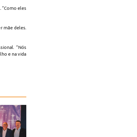
l. “Como eles
er mãe deles.
sional. “Nós
ho e na vida