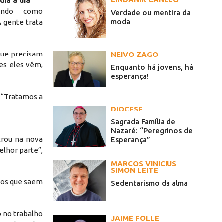
ia a dia
ando como
Verdade ou mentira da
moda
 gente trata
que precisam
NEIVO ZAGO
es eles vêm,
Enquanto há jovens, há
esperança!
. “Tratamos a
DIOCESE
Sagrada Família de
Nazaré: “Peregrinos de
trou na nova
Esperança”
elhor parte”,
MARCOS VINICIUS
SIMON LEITE
itos que saem
Sedentarismo da alma
o no trabalho
JAIME FOLLE