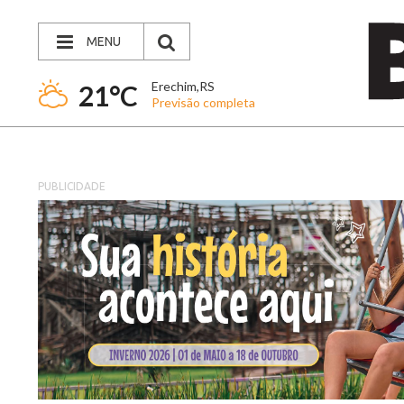
MENU
Erechim,RS
21°C
Previsão completa
PUBLICIDADE