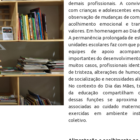
demais profissionais. A conviv
com crianças e adolescentes env
observação de mudanças de com
acolhimento emocional e tra
valores. Em homenagem ao Dia d
A permanência prolongada de es
unidades escolares faz com que 
equipes de apoio acompa
importantes do desenvolvimento 
muitos casos, profissionais ident
de tristeza, alterações de humor,
de socialização e necessidades a
No contexto do Dia das Mães, t
da educação compartilham 
dessas funções se aproxima 
Cuidado que atravessa a rotina escolar 
associadas ao cuidado materno
exercidas em ambiente inst
coletivo.