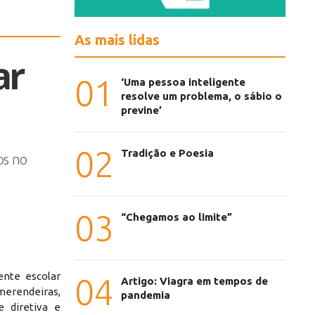
As mais lidas
ar
01
‘Uma pessoa inteligente
resolve um problema, o sábio o
previne’
02
Tradição e Poesia
os no
03
“Chegamos ao limite”
ente escolar
04
Artigo: Viagra em tempos de
 merendeiras,
pandemia
e diretiva e