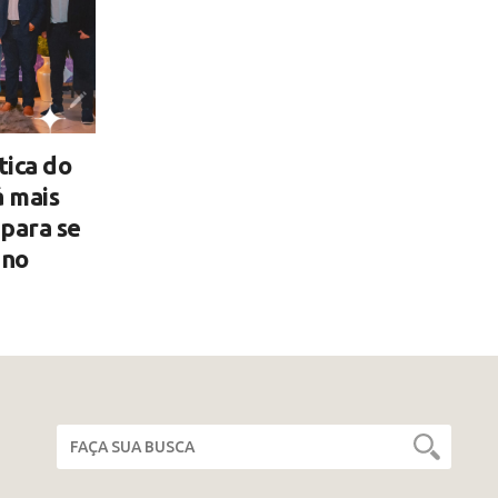
tica do
á mais
para se
ino