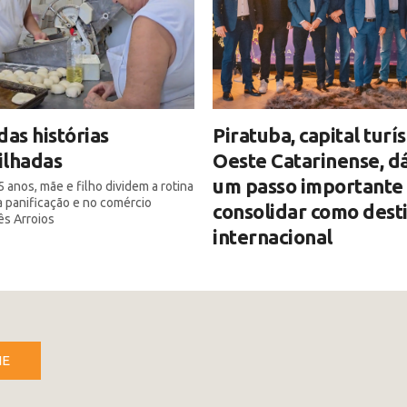
das histórias
Piratuba, capital turís
ilhadas
Oeste Catarinense, d
um passo importante 
 anos, mãe e filho dividem a rotina
a panificação e no comércio
consolidar como dest
ês Arroios
internacional
NE