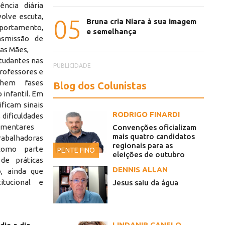
ência diária
olve escuta,
05
Bruna cria Niara à sua imagem
portamento,
e semelhança
nsmissão de
as Mães,
tudantes nas
PUBLICIDADE
professores e
nhem fases
Blog dos Colunistas
infantil. Em
ificam sinais
RODRIGO FINARDI
 dificuldades
limentares
Convenções oficializam
mais quatro candidatos
rabalhadoras
regionais para as
como parte
PENTE FINO
eleições de outubro
de práticas
de Ponte Preta
Cuidado que 
DENNIS ALLAN
, ainda que
itucional e
Jesus saiu da água
LINDANIR CANELO