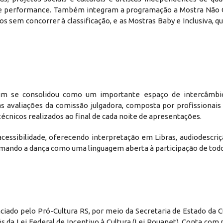
o e performance. Também integram a programação a Mostra Não 
s sem concorrer à classificação, e as Mostras Baby e Inclusiva, 
im se consolidou como um importante espaço de intercâmbio
s avaliações da comissão julgadora, composta por profissionais
técnicos realizados ao final de cada noite de apresentações.
ssibilidade, oferecendo interpretação em Libras, audiodescriçã
firmando a dança como uma linguagem aberta à participação de tod
ciado pelo Pró-Cultura RS, por meio da Secretaria de Estado da C
és da Lei Federal de Incentivo à Cultura (Lei Rouanet). Conta com 