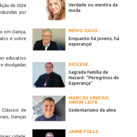
Verdade ou mentira da
dição de 2026
moda
nduzidas por
NEIVO ZAGO
ão em Dança,
alco e sobre
Enquanto há jovens, há
esperança!
ter educativo
DIOCESE
 e divulgadas
Sagrada Família de
Nazaré: “Peregrinos de
Esperança”
MARCOS VINICIUS
SIMON LEITE
 Clássico de
Sedentarismo da alma
onais, Danças
JAIME FOLLE
quer cidade,