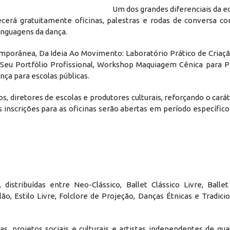
Um dos grandes diferenciais da e
erá gratuitamente oficinas, palestras e rodas de conversa co
inguagens da dança.
emporânea, Da Ideia Ao Movimento: Laboratório Prático de Criaç
 Seu Portfólio Profissional, Workshop Maquiagem Cênica para P
ça para escolas públicas.
s, diretores de escolas e produtores culturais, reforçando o cará
 inscrições para as oficinas serão abertas em período específico
stribuídas entre Neo-Clássico, Ballet Clássico Livre, Ballet
, Estilo Livre, Folclore de Projeção, Danças Étnicas e Tradici
, projetos sociais e culturais e artistas independentes de qual