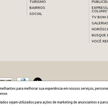
TURISMO
PUBLICID
BAIRROS
EXPRESS
COLUNIS
SOCIAL
TV BOM 
GALERIA
HORÓSC
BUSQUE 
VOCÊ RE
melhantes para melhorar sua experiência em nossos serviços, persona
esse.
2026 JORNAL BOM DIA - Todos os direitos reservados
ados sejam utilizados para ações de marketing de anunciantes e parc