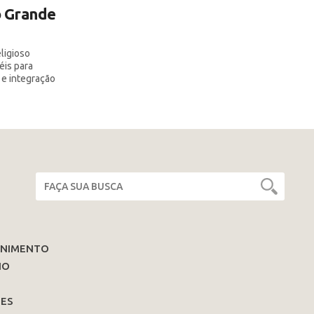
o Grande
ligioso
éis para
 e integração
ENIMENTO
IO
ES