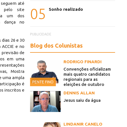
, seguem até
05
Sonho realizado
e pelo site
ara um dos
à dança no
PUBLICIDADE
 dias 26 e 30
Blog dos Colunistas
a ACCIE e no
 previsão de
inos em uma
RODRIGO FINARDI
resentações
Convenções oficializam
vas, Mostra
mais quatro candidatos
 e uma ampla
regionais para as
PENTE FINO
articipação é
eleições de outubro
s inscritos e
DENNIS ALLAN
Jesus saiu da água
LINDANIR CANELO