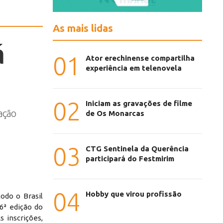
As mais lidas
á
01
Ator erechinense compartilha
experiência em telenovela
02
Iniciam as gravações de filme
pação
de Os Monarcas
03
CTG Sentinela da Querência
participará do Festmirim
04
Hobby que virou profissão
todo o Brasil
6ª edição do
s inscrições,