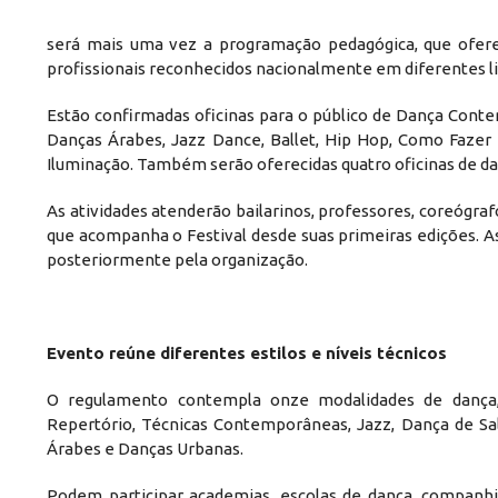
será mais uma vez a programação pedagógica, que oferec
profissionais reconhecidos nacionalmente em diferentes l
Estão confirmadas oficinas para o público de Dança Cont
Danças Árabes, Jazz Dance, Ballet, Hip Hop, Como Fazer
Iluminação. Também serão oferecidas quatro oficinas de dan
As atividades atenderão bailarinos, professores, coreógrafo
que acompanha o Festival desde suas primeiras edições. As
posteriormente pela organização.
Evento reúne diferentes estilos e níveis técnicos
O regulamento contempla onze modalidades de dança, di
Repertório, Técnicas Contemporâneas, Jazz, Dança de Salão
Árabes e Danças Urbanas.
Podem participar academias, escolas de dança, companhias