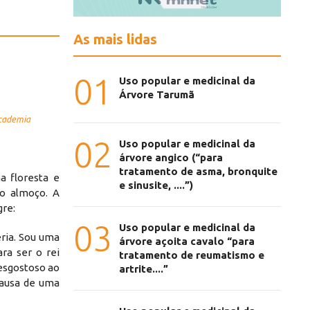
As mais lidas
01
Uso popular e medicinal da
Árvore Tarumã
Academia
02
Uso popular e medicinal da
árvore angico (“para
tratamento de asma, bronquite
a floresta e
e sinusite, ....”)
no almoço. A
gre:
03
Uso popular e medicinal da
ria. Sou uma
árvore açoita cavalo “para
ra ser o rei
tratamento de reumatismo e
desgostoso ao
artrite....”
ausa de uma