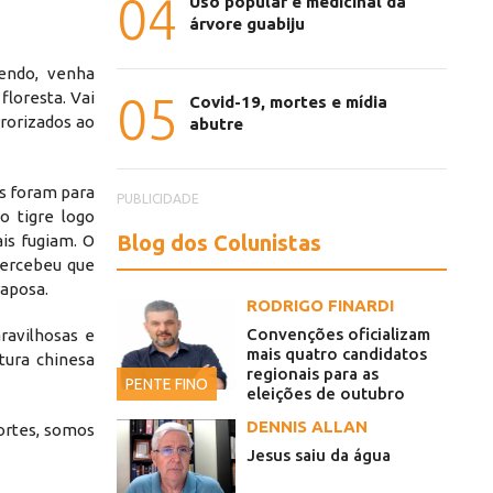
04
Uso popular e medicinal da
árvore guabiju
endo, venha
05
floresta. Vai
Covid-19, mortes e mídia
rrorizados ao
abutre
is foram para
PUBLICIDADE
 o tigre logo
Blog dos Colunistas
ais fugiam. O
percebeu que
raposa.
RODRIGO FINARDI
Convenções oficializam
ravilhosas e
mais quatro candidatos
ltura chinesa
regionais para as
PENTE FINO
eleições de outubro
DENNIS ALLAN
fortes, somos
Jesus saiu da água