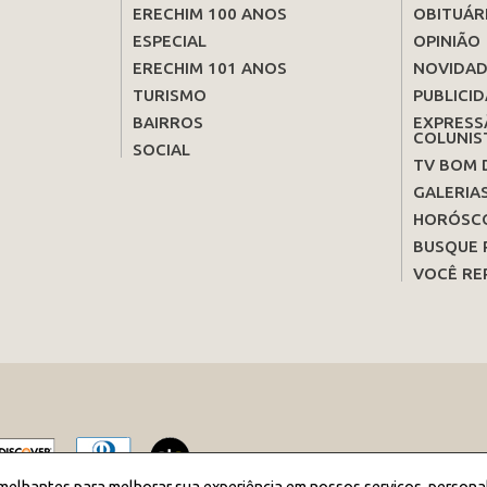
ERECHIM 100 ANOS
OBITUÁR
ESPECIAL
OPINIÃO
ERECHIM 101 ANOS
NOVIDAD
TURISMO
PUBLICID
BAIRROS
EXPRESS
COLUNIS
SOCIAL
TV BOM 
GALERIA
HORÓSC
BUSQUE 
VOCÊ RE
melhantes para melhorar sua experiência em nossos serviços, persona