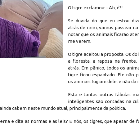
O tigre exclamou: - Ah, é?!
Se duvida do que eu estou diz
atrás de mim, vamos passear na 
notar que os animais ficarão ate
me verem.
O tigre aceitou a proposta. Os do
a floresta, a raposa na frente,
atrás. Em pânico, todos os anim
tigre ficou espantado. Ele não 
os animais fugiam dele, e não da 
Esta e tantas outras fábulas ma
inteligentes são contadas na cu
, ainda cabem neste mundo atual, principalmente da política.
na e dita as normas e as leis? E nós, os tigres, que apesar de 