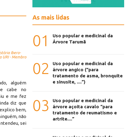
As mais lidas
01
Uso popular e medicinal da
Árvore Tarumã
tória Ibero-
ra URI - Membro
02
Uso popular e medicinal da
árvore angico (“para
tratamento de asma, bronquite
e sinusite, ....”)
do, alguém
ue cabe no
iu e me fez
03
Uso popular e medicinal da
inda diz que
árvore açoita cavalo “para
explico bem,
tratamento de reumatismo e
ninguém, não
artrite....”
entendeu, sei