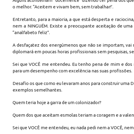
Alguns aconselham “docemente” dizendo ter pena dos que 
o melhor. “Aceitem e vivam bem, sem trabalhar!’.
Entretanto, para a maioria, a que está desperta e raciocin
nem a NINGUÉM. Existe a preocupante aceitação de uma ed
“analfabeto feliz”.
A desfaçatez dos energúmenos que não se importam, vai nos
diplomará em poucas horas profissionais sem pesquisas, 
Sei que VOCÊ me entendeu. Eu tenho pena de mim e dos 
para um desempenho com excelência nas suas profissões.
Desafio os que como eu levaram anos para construir uma Di
exemplos semelhantes.
Quem teria hoje a garra de um colonizador?
Quem dos que aceitam esmolas teriam a coragem e a valenti
Sei que VOCÊ me entendeu, eu nada pedi nem a VOCÊ, nem a