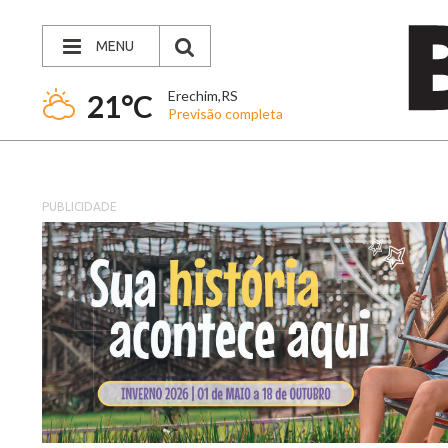
MENU
Erechim,RS
21°C
Previsão completa
PUBLICIDADE