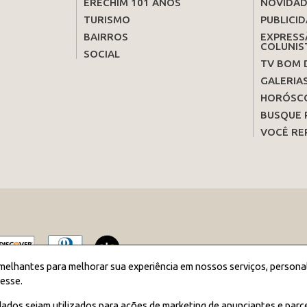
ERECHIM 101 ANOS
NOVIDAD
TURISMO
PUBLICID
BAIRROS
EXPRESS
COLUNIS
SOCIAL
TV BOM 
GALERIA
HORÓSC
BUSQUE 
VOCÊ RE
melhantes para melhorar sua experiência em nossos serviços, persona
esse.
2026 JORNAL BOM DIA - Todos os direitos reservados
ados sejam utilizados para ações de marketing de anunciantes e parc