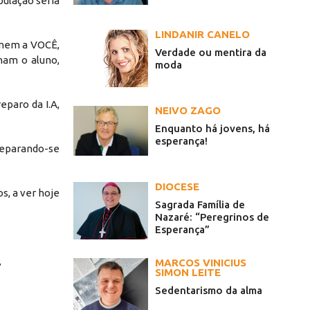
ulação seria
LINDANIR CANELO
i nem a VOCÊ,
Verdade ou mentira da
nam o aluno,
moda
eparo da I.A,
NEIVO ZAGO
Enquanto há jovens, há
esperança!
reparando-se
DIOCESE
s, a ver hoje
Sagrada Família de
Nazaré: “Peregrinos de
Esperança”
MARCOS VINICIUS
?
SIMON LEITE
Sedentarismo da alma