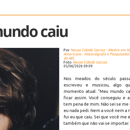
undo caiu
Por
Neusa Cidade Garcez - Mestre em His
Americana - Historiógrafa e Pesquisado
da AEL
Foto
Neusa Cidade Garcez
05/06/2026 09:09
Nos meados do século passa
escreveu e musicou, algo q
momento atual: “Meu mundo ca
ficar assim. Você conseguiu e a
tem pena de mim. Não sei se me 
eu nada pedi. Nem a você nem a 
fui eu que caiu. Sei que você me 
também que não vai se importar.