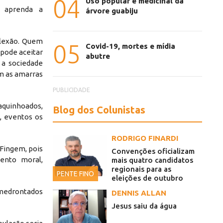
04
Uso popular e medicinal da
 aprenda a
árvore guabiju
flexão. Quem
05
Covid-19, mortes e mídia
 pode aceitar
abutre
 a sociedade
m as amarras
PUBLICIDADE
quinhoados,
Blog dos Colunistas
s, eventos os
RODRIGO FINARDI
 Fingem, pois
Convenções oficializam
ento moral,
mais quatro candidatos
regionais para as
PENTE FINO
eleições de outubro
amedrontados
DENNIS ALLAN
Jesus saiu da água