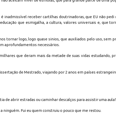
não aceitam viver de esmolas, que para grande parte de uma pop
a, é inadmissível receber cartilhas doutrinadoras, que EU não ped
ucação que esmigalha, a cultura, valores universais e, que tor
 tornar logo, logo quase sinios, que auxiliados pelo uso, sem pr
sem aprofundamentos necessários.
milhares que deram mais da metade de suas vidas estudando, p
ssertação de Mestrado, viajando por 2 anos em países estrangeiro
a de abrir estradas ou caminhar descalços para assistir uma aula
 ninguém. Fui eu quem construiu o pouco que me restou.