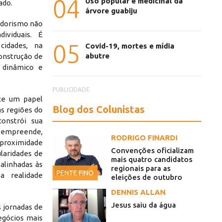
04
Uso popular e medicinal da
ado.
árvore guabiju
edorismo não
ividuais. É
05
cidades, na
Covid-19, mortes e mídia
abutre
onstrução de
 dinâmico e
PUBLICIDADE
rce um papel
Blog dos Colunistas
as regiões do
onstrói sua
 empreende,
RODRIGO FINARDI
a proximidade
Convenções oficializam
laridades de
mais quatro candidatos
 alinhadas às
regionais para as
PENTE FINO
a realidade
eleições de outubro
DENNIS ALLAN
Jesus saiu da água
 jornadas de
egócios mais