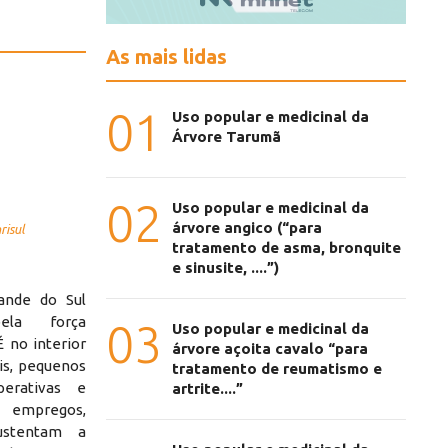
As mais lidas
01
Uso popular e medicinal da
Árvore Tarumã
02
Uso popular e medicinal da
árvore angico (“para
risul
tratamento de asma, bronquite
e sinusite, ....”)
ande do Sul
pela força
03
Uso popular e medicinal da
 no interior
árvore açoita cavalo “para
is, pequenos
tratamento de reumatismo e
perativas e
artrite....”
 empregos,
stentam a