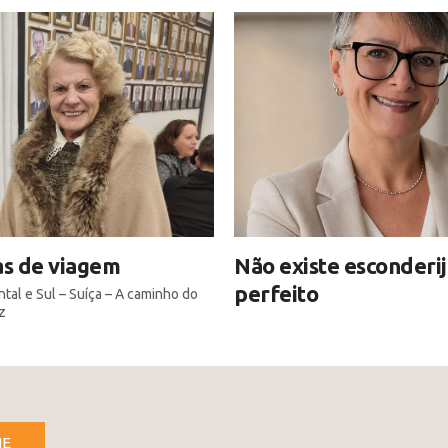
s de viagem
Não existe esconderi
perfeito
tal e Sul – Suíça – A caminho do
z
NE