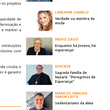
 os projetos
LINDANIR CANELO
Verdade ou mentira da
apacidade de
moda
dernização e
s e manter a
NEIVO ZAGO
Enquanto há jovens, há
instituições
esperança!
próximo com
DIOCESE
a circula, o
or é garantir
Sagrada Família de
Nazaré: “Peregrinos de
Esperança”
MARCOS VINICIUS
SIMON LEITE
Sedentarismo da alma