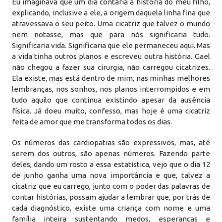
Eu imaginava que um dia contaria a história do meu filho,
explicando, inclusive a ele, a origem daquela linha fina que
atravessava o seu peito. Uma cicatriz que talvez o mundo
nem notasse, mas que para nós significaria tudo.
Significaria vida. Significaria que ele permaneceu aqui. Mas
a vida tinha outros planos e escreveu outra história. Gael
não chegou a fazer sua cirurgia, não carregou cicatrizes.
Ela existe, mas está dentro de mim, nas minhas melhores
lembranças, nos sonhos, nos planos interrompidos e em
tudo aquilo que continua existindo apesar da ausência
física. Já doeu muito, confesso, mas hoje é uma cicatriz
feita de amor que me transforma todos os dias.
Os números das cardiopatias são expressivos, mas, até
serem dos outros, são apenas números. Fazendo parte
deles, dando um rosto a essa estatística, vejo que o dia 12
de junho ganha uma nova importância e que, talvez a
cicatriz que eu carrego, junto com o poder das palavras de
contar histórias, possam ajudar a lembrar que, por trás de
cada diagnóstico, existe uma criança com nome e uma
família inteira sustentando medos, esperanças e