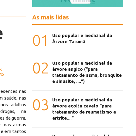
As mais lidas
e
01
Uso popular e medicinal da
Árvore Tarumã
02
Uso popular e medicinal da
árvore angico (“para
RS
-RS
tratamento de asma, bronquite
e sinusite, ....”)
resentes nas
m saúde, nas
03
Uso popular e medicinal da
nos adultos
árvore açoita cavalo “para
drogas, na
tratamento de reumatismo e
es da guerra,
artrite....”
e nas armas
 e em tantos