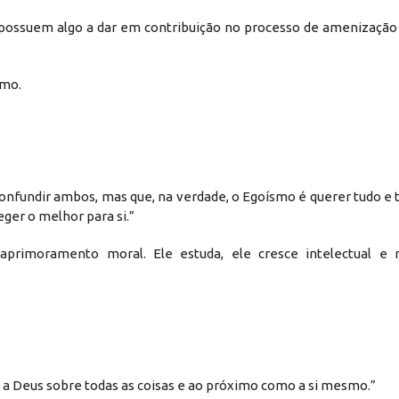
e possuem algo a dar em contribuição no processo de amenização
smo.
nfundir ambos, mas que, na verdade, o Egoísmo é querer tudo e t
ger o melhor para si.”
aprimoramento moral. Ele estuda, ele cresce intelectual e
 a Deus sobre todas as coisas e ao próximo como a si mesmo.”