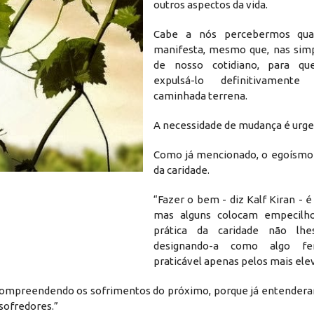
outros aspectos da vida.
Cabe a nós percebermos qua
manifesta, mesmo que, nas simp
de nosso cotidiano, para q
expulsá-lo definitivament
caminhada terrena.
A necessidade de mudança é urge
Como já mencionado, o egoísmo
da caridade.
“Fazer o bem - diz Kalf Kiran - é
mas alguns colocam empecilh
prática da caridade não lhes
designando-a como algo f
praticável apenas pelos mais ele
 compreendendo os sofrimentos do próximo, porque já entendera
sofredores.”