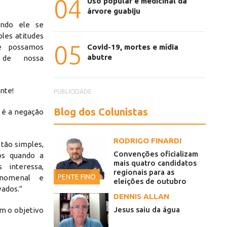
04
Uso popular e medicinal da
árvore guabiju
ndo ele se
les atitudes
05
ue possamos
Covid-19, mortes e mídia
abutre
e de nossa
nte!
PUBLICIDADE
Blog dos Colunistas
 é a negação
RODRIGO FINARDI
 tão simples,
Convenções oficializam
os quando a
mais quatro candidatos
 interessa,
regionais para as
PENTE FINO
enomenal e
eleições de outubro
vados.”
DENNIS ALLAN
Jesus saiu da água
m o objetivo