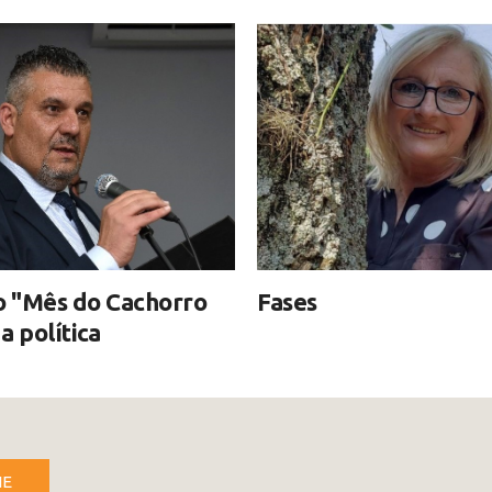
o "Mês do Cachorro
Fases
a política
NE